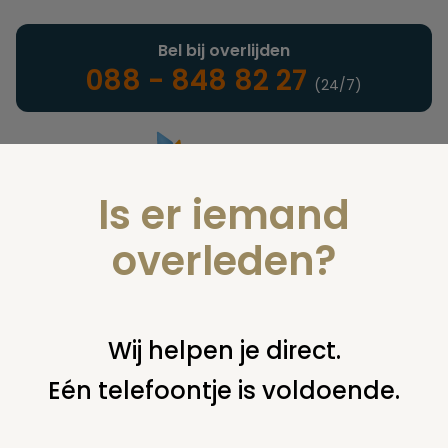
Bel bij overlijden
088 - 848 82 27
(24/7)
Is er iemand
Landelijke uitvaartonderneming
overleden?
Verzekeringen
Wij helpen je direct.
Eén telefoontje is voldoende.
U bent hier:
home
verzekeringen
overige financiering
uit
verzekering
'levensverzekering maatsachappij -utrecht-'