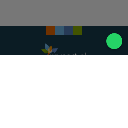
Landelijke uitvaartonderneming. Al meer dan 20
jaar uw vertrouwde partner voor een waardig
afscheid.
088 - 848 82 27
24/7 bereikbaar, dag en nacht