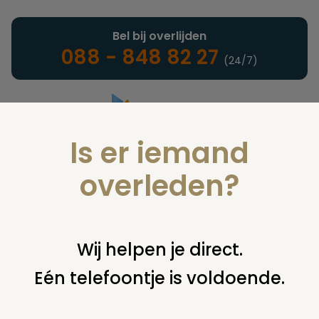
Bel bij overlijden
088 - 848 82 27
(24/7)
Is er iemand
Landelijke uitvaartonderneming
overleden?
Verzekeringen
Wij helpen je direct.
Eén telefoontje is voldoende.
U bent hier:
home
verzekeringen
overige financiering
uit
verzekering
info betreffende diverse polissen