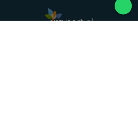
Landelijke uitvaartonderneming. Al meer dan 20
jaar uw vertrouwde partner voor een waardig
afscheid.
088 - 848 82 27
24/7 bereikbaar, dag en nacht
DIRECT HULP
Overlijden melden
Directe hulp
Intakeformulier