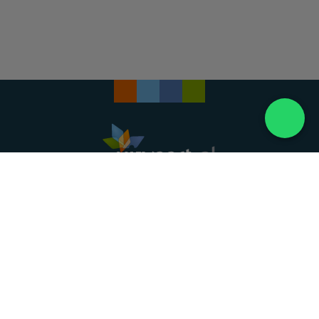
Landelijke uitvaartonderneming. Al meer dan 20
jaar uw vertrouwde partner voor een waardig
afscheid.
088 - 848 82 27
24/7 bereikbaar, dag en nacht