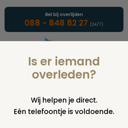
Bel bij overlijden
088 - 848 82 27
(24/7)
Is er iemand
Landelijke uitvaartonderneming
overleden?
Verzekeringen
Wij helpen je direct.
Eén telefoontje is voldoende.
U bent hier:
home
verzekeringen
overige financiering
uit
verzekering
gevonden levensverzekering.