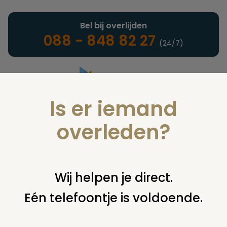
Bel bij overlijden
088 - 848 82 27
(24/7)
Is er iemand
Landelijke uitvaartonderneming
overleden?
Verzekeringen
Wij helpen je direct.
Eén telefoontje is voldoende.
U bent hier:
home
verzekeringen
overige financiering
uit
verzekering
geldigheid polis