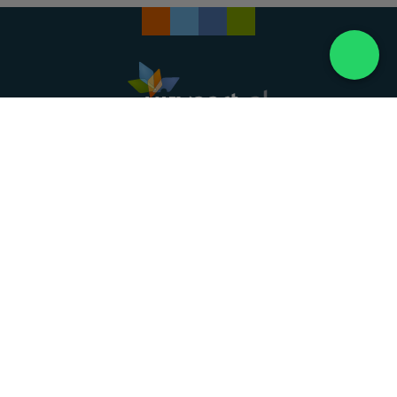
Landelijke uitvaartonderneming. Al meer dan 20
jaar uw vertrouwde partner voor een waardig
afscheid.
088 - 848 82 27
24/7 bereikbaar, dag en nacht
DIRECT HULP
Overlijden melden