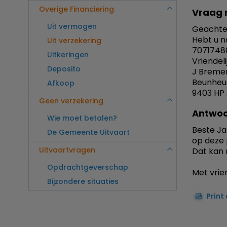
Overige Financiering
Vraag 
Uit vermogen
Geachte
Hebt u n
Uit verzekering
7071748
Uitkeringen
Vriendel
Deposito
J Breme
Beunheu
Afkoop
9403 HP
Geen verzekering
Antwoo
Wie moet betalen?
Beste Ja
De Gemeente Uitvaart
op deze 
Uitvaartvragen
Dat kan 
Opdrachtgeverschap
Met vrien
Bijzondere situaties
Print