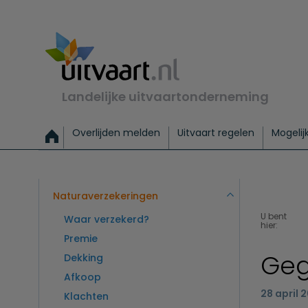
Landelijke uitvaartonderneming
Overlijden melden
Uitvaart regelen
Mogelij
Meld een overlijden
Alles over een uitvaart regelen
Uitvaartmogelijkheden
Uitvaart regelen bij leven
Alle onderwerpen
Wat kost een uitvaart?
Directe hulp bij overlijden
Keuzehulp
Uitvaart laten regelen
Checklist uitvaart 
Directe crem
Vraag
C
Exclusieve uitvaart
Begrafenis Basis
Begrafenis 
Naturaverzekeringen
U bent
Waar verzekerd?
hier:
Premie
Geg
Dekking
Afkoop
28 april 
Klachten