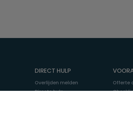
DIRECT HULP
VOORA
Overlijden melden
Offerte
Directe hulp
Checklis
Intakeformulier
Wat kost
Eerste 24 uur
Uitvaart 
Overlijden buitenland
Onze ui
Lokale uitvaart