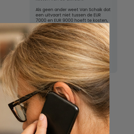
Als geen ander weet Van Schaik dat
een uitvaart niet tussen de EUR
7000 en EUR 9000 hoeft te kosten,
zoals de grote uitvaartverzekeraars
vaak beweren. In deze rubriek
beantwoordt Van Schaik vragen
over uitvaartkosten en financiele
dekking.
Nu
een uitvaart
regelen
Beschrijf uw wensen