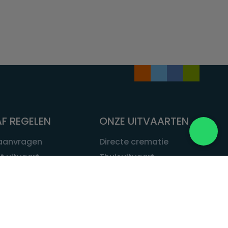
F REGELEN
ONZE UITVAARTEN
 aanvragen
Directe crematie
t uitvaart
Thuisuitvaart
 een uitvaart
Complete uitvaart
bij leven
Exclusieve uitvaart
tvaarten
Begrafenissen
Natuurbegrafenis