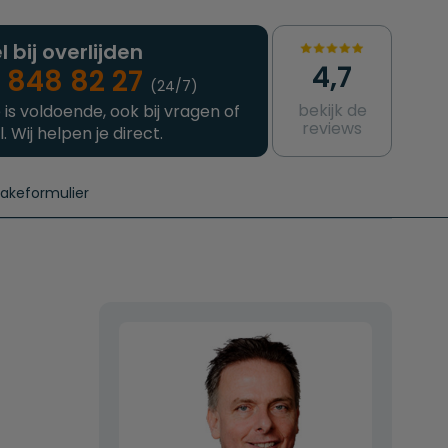
l bij overlijden
4,7
 848 82 27
(24/7)
bekijk de
 is voldoende, ook bij vragen of
reviews
l. Wij helpen je direct.
takeformulier
aanvragen
e crematie
Intakeformulier
Complete uitvaart
Contact
urzame uitvaart
Prijzen crematoria