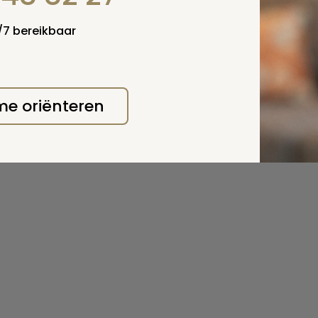
4/7 bereikbaar
 me oriënteren