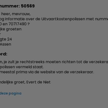
nummer: 50569
 heer, mevrouw,
og informatie over de Uitvaartkostenpolissen met numme
0 en 70717490 ?
ijke groeten
r
gte 24
 Assen
rd:
n, je zult je rechtstreeks moeten richten tot de verzekera
polissen vermeld staat.
meestal prima via de website van de verzekeraar.
delijke groet, Evert de Niet
 deze pagina