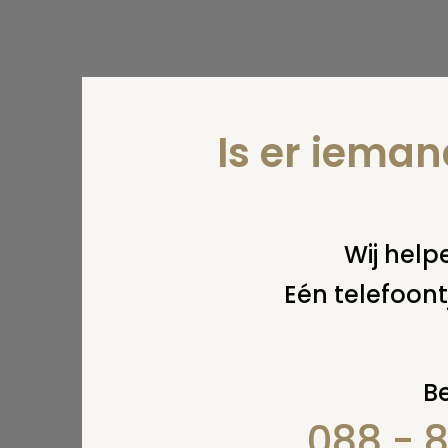
Is er iema
Wij helpe
Eén telefoont
Be
088 - 