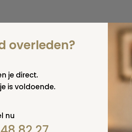
nd overleden?
n je direct.
je is voldoende.
l nu
848 82 27