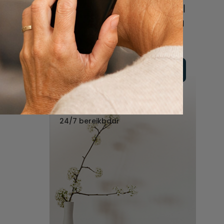
online of bel ons geheel
vrijblijvend voor hulp na
een overlijden.
Vul hier uw wensen in
Of bel ons:
088 - 848 82 27
24/7 bereikbaar