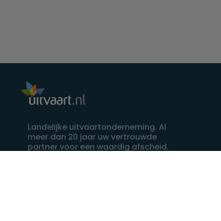
Landelijke uitvaartonderneming. Al
meer dan 20 jaar uw vertrouwde
partner voor een waardig afscheid.
088 - 848 82 27
24/7 bereikbaar, dag en nacht