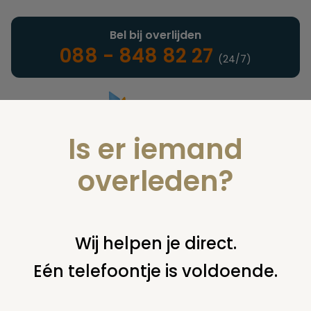
Bel bij overlijden
088 - 848 82 27
(24/7)
Is er iemand
Landelijke uitvaartonderneming
overleden?
Verzekeringen
Wij helpen je direct.
Eén telefoontje is voldoende.
U bent hier:
home
verzekeringen
overige financiering
uit
verzekering
de nv levensverzekering maatschappij utrecht