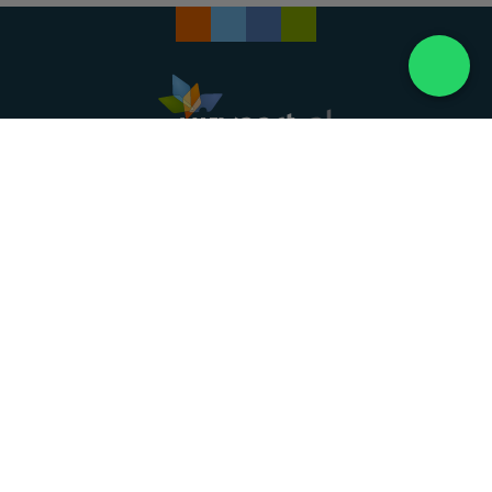
Landelijke uitvaartonderneming. Al meer dan 20
jaar uw vertrouwde partner voor een waardig
afscheid.
088 - 848 82 27
24/7 bereikbaar, dag en nacht
DIRECT HULP
Overlijden melden