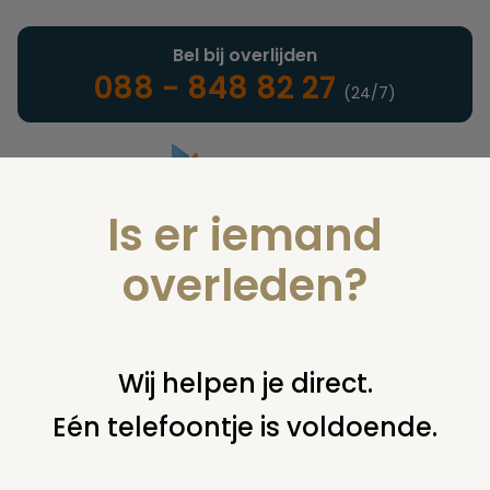
Bel bij overlijden
088 - 848 82 27
(24/7)
Is er iemand
Landelijke uitvaartonderneming
overleden?
Verzekeringen
Wij helpen je direct.
Eén telefoontje is voldoende.
U bent hier:
home
verzekeringen
overige financiering
uit
verzekering
controle oude polissen