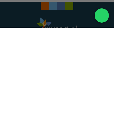
Landelijke uitvaartonderneming. Al meer dan 20
jaar uw vertrouwde partner voor een waardig
afscheid.
088 - 848 82 27
24/7 bereikbaar, dag en nacht
DIRECT HULP
Overlijden melden