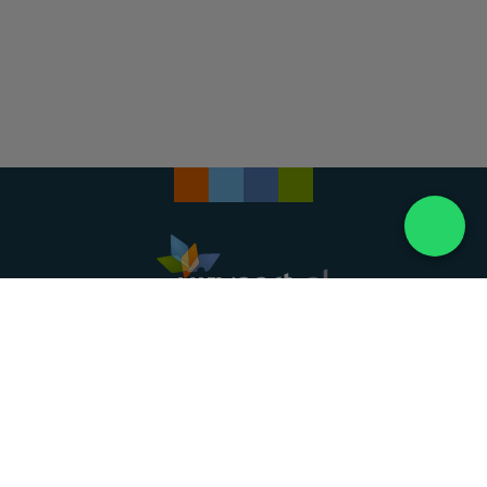
Landelijke uitvaartonderneming. Al meer dan 20
jaar uw vertrouwde partner voor een waardig
afscheid.
088 - 848 82 27
24/7 bereikbaar, dag en nacht