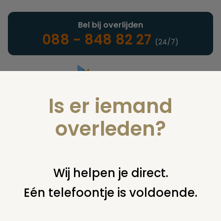
Bel bij overlijden
088 - 848 82 27
(24/7)
Is er iemand
Landelijke uitvaartonderneming
overleden?
Verzekeringen
Wij helpen je direct.
Eén telefoontje is voldoende.
U bent hier:
home
verzekeringen
overige financiering
uit
verzekering
begravenis polis gegevens.