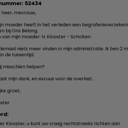
nummer: 52434
 heer, mevrouw,
ijn moeder heeft in het verleden een begrafenisverzeker
en bij Ons Belang.
van mijn moeder: H. Klooster - Scholten.
elemaal niets meer vinden in mijn administratie. Ik ben 2 
in de tussentijd.
ij misschien helpen?
aat mijn dank, en excuus voor de overlast..
jke groet,
oster
rd:
er Klooster, u kunt uw vraag rechtstreeks richten aan