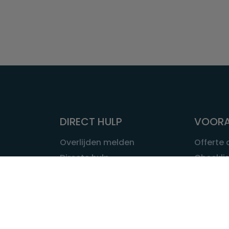
DIRECT HULP
VOORA
Overlijden melden
Offerte
Directe hulp
Checklis
Intakeformulier
Wat kost
Eerste 24 uur
Uitvaart 
Overlijden buitenland
Onze ui
Lokale uitvaart