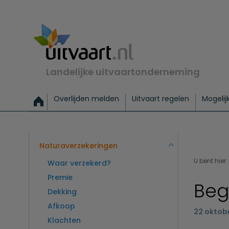
Landelijke uitvaartonderneming
Overlijden melden
Uitvaart regelen
Mogelij
Meld een overlijden
Alles over een uitvaart regelen
Uitvaartmogelijkheden
Uitvaart regelen bij leven
Alle onderwerpen
Wat kost een uitvaart?
Directe hulp bij overlijden
Keuzehulp
Uitvaart laten regelen
Checklist uitvaart 
Directe crem
Vraag
C
Exclusieve uitvaart
Begrafenis Basis
Begrafenis 
Naturaverzekeringen
U bent hier:
Waar verzekerd?
Premie
Beg
Dekking
Afkoop
22 oktob
Klachten