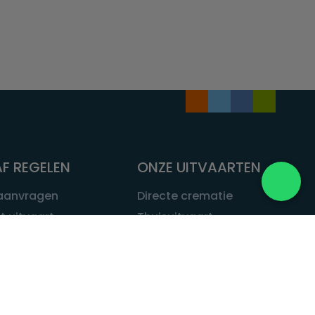
F REGELEN
ONZE UITVAARTEN
 aanvragen
Directe crematie
t uitvaart
Thuisuitvaart
 een uitvaart
Complete uitvaart
bij leven
Exclusieve uitvaart
tvaarten
Begrafenissen
Natuurbegrafenis