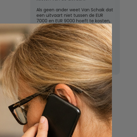
Als geen ander weet Van Schaik dat
een uitvaart niet tussen de EUR
7000 en EUR 9000 hoeft te kosten,
zoals de grote uitvaartverzekeraars
vaak beweren. In deze rubriek
beantwoordt Van Schaik vragen
over uitvaartkosten en financiele
dekking.
Nu
een uitvaart
regelen
Beschrijf uw wensen