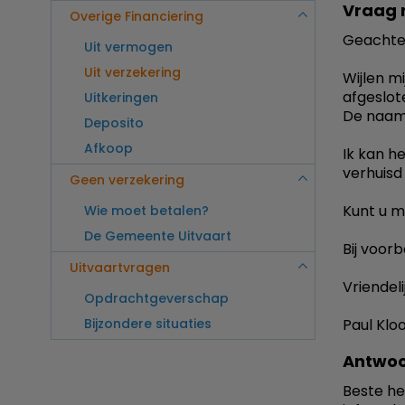
Vraag 
Overige Financiering
Geachte
Uit vermogen
Uit verzekering
Wijlen m
afgeslot
Uitkeringen
De naam 
Deposito
Afkoop
Ik kan h
verhuisd 
Geen verzekering
Kunt u m
Wie moet betalen?
De Gemeente Uitvaart
Bij voorb
Uitvaartvragen
Vriendeli
Opdrachtgeverschap
Bijzondere situaties
Paul Klo
Antwoo
Beste he