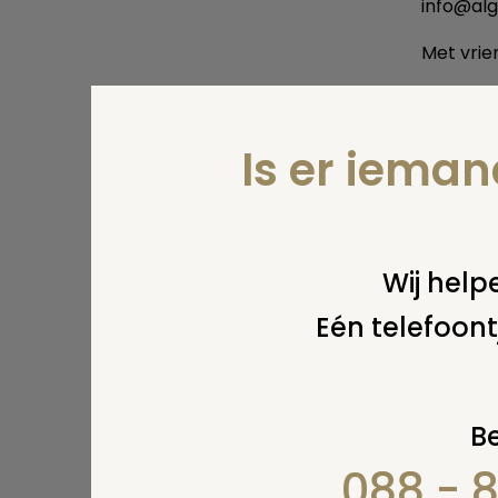
info@al
Met vrien
Print
Is er iema
Wij helpe
Eén telefoont
Be
088 - 