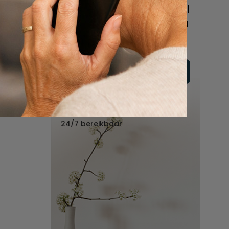
online of bel ons geheel
vrijblijvend voor hulp na
een overlijden.
Vul hier uw wensen in
Of bel ons:
088 - 848 82 27
24/7 bereikbaar