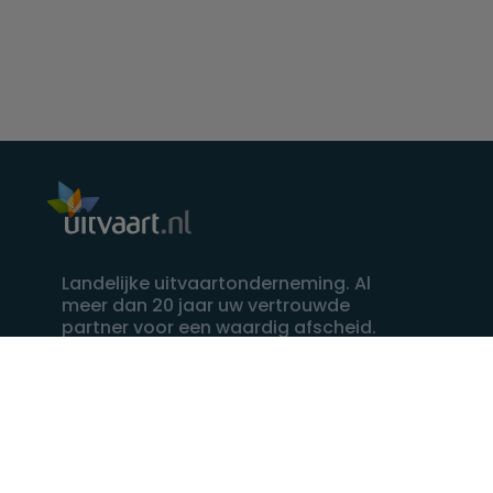
Landelijke uitvaartonderneming. Al
meer dan 20 jaar uw vertrouwde
partner voor een waardig afscheid.
088 - 848 82 27
24/7 bereikbaar, dag en nacht