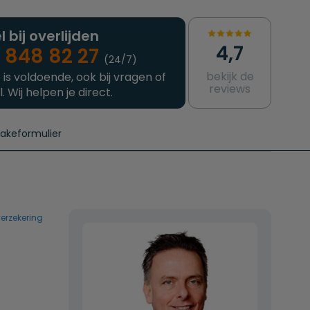
l bij overlijden
4,7
 848 82 27
(24/7)
bekijk de
 is voldoende, ook bij vragen of
reviews
l. Wij helpen je direct.
takeformulier
aanvragen
e crematie
Intakeformulier
Complete uitvaart
Contact
urzame uitvaart
Prijzen crematoria
erzekering