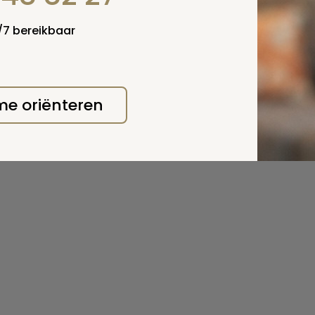
4/7 bereikbaar
 me oriënteren