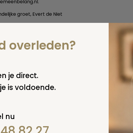
gemeenbelang.nl.
delijke groet, Evert de Niet
 deze pagina
nd overleden?
n je direct.
je is voldoende.
l nu
848 82 27