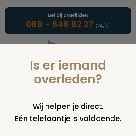
Bel bij overlijden
088 - 848 82 27
(24/7)
Is er iemand
Landelijke uitvaartonderneming
overleden?
Verzekeringen
Wij helpen je direct.
Eén telefoontje is voldoende.
U bent hier:
home
verzekeringen
overige financiering
uit
verzekering
begrafenis verzekering opgezegd, betaalde
premies?