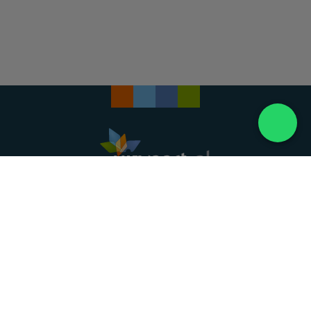
Landelijke uitvaartonderneming. Al meer dan 20
jaar uw vertrouwde partner voor een waardig
afscheid.
088 - 848 82 27
24/7 bereikbaar, dag en nacht