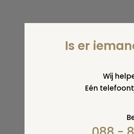
Is er iema
Wij helpe
Eén telefoont
Be
088 - 