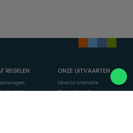
F REGELEN
ONZE UITVAARTEN
 aanvragen
Directe crematie
t uitvaart
Thuisuitvaart
 een uitvaart
Complete uitvaart
bij leven
Exclusieve uitvaart
tvaarten
Begrafenissen
Natuurbegrafenis