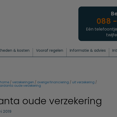
Be
088 -
Eén telefoontje
twijfe
kheden & kosten
Vooraf regelen
Informatie & advies
In
regelen
atie
 onze experts
hecklist uitvaart regelen
Waarom een uitvaart regelen?
Een laatste groet
Crematie regelen
Bedrijvengids
Intakeformulier
Thuisuitvaart crematie
Begrafenis regelen
Nieuws
Wensen vastleggen
Agenda
Offerte 
Intiem
Uitgebreid
Begrafenis Compleet
Natuurbegrafenis
Du
home
verzekeringen
overige financiering
uit verzekering
ardanta oude verzekering
anta oude verzekering
ri 2019