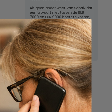
Als geen ander weet Van Schaik dat
een uitvaart niet tussen de EUR
7000 en EUR 9000 hoeft te kosten,
zoals de grote uitvaartverzekeraars
vaak beweren. In deze rubriek
beantwoordt Van Schaik vragen
over uitvaartkosten en financiele
dekking.
Nu
een uitvaart
regelen
Beschrijf uw wensen