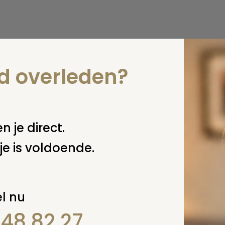
nd overleden?
n je direct.
je is voldoende.
l nu
848 82 27