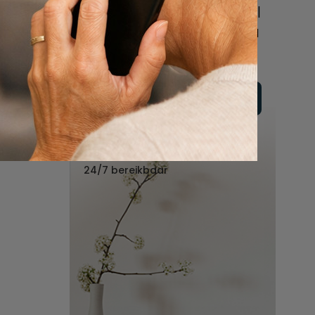
online of bel ons geheel
vrijblijvend voor hulp na
een overlijden.
Vul hier uw wensen in
Of bel ons:
088 - 848 82 27
24/7 bereikbaar