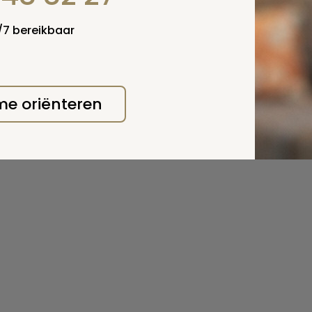
4/7 bereikbaar
 me oriënteren