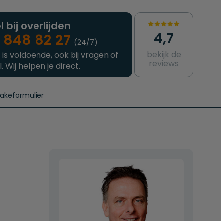
l bij overlijden
4,7
 848 82 27
(24/7)
bekijk de
 is voldoende, ook bij vragen of
reviews
l. Wij helpen je direct.
takeformulier
aanvragen
e crematie
Intakeformulier
Complete uitvaart
Contact
urzame uitvaart
Prijzen crematoria