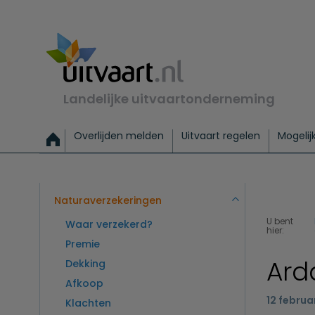
Landelijke uitvaartonderneming
Overlijden melden
Uitvaart regelen
Mogelij
Meld een overlijden
Alles over een uitvaart regelen
Uitvaartmogelijkheden
Uitvaart regelen bij leven
Alle onderwerpen
Wat kost een uitvaart?
Directe hulp bij overlijden
Keuzehulp
Uitvaart laten regelen
Checklist uitvaart 
Directe crem
Vraag
C
Exclusieve uitvaart
Begrafenis Basis
Begrafenis 
Naturaverzekeringen
U bent
Waar verzekerd?
hier:
Premie
Ard
Dekking
Afkoop
12 februa
Klachten