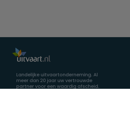
Landelijke uitvaartonderneming. Al
meer dan 20 jaar uw vertrouwde
partner voor een waardig afscheid.
088 - 848 82 27
24/7 bereikbaar, dag en nacht