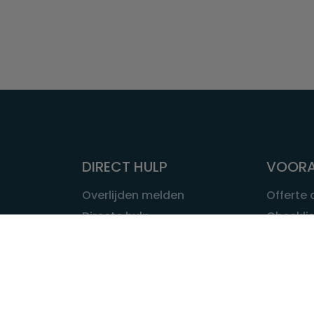
DIRECT HULP
VOORA
Overlijden melden
Offerte
Directe hulp
Checklis
Intakeformulier
Wat kost
Eerste 24 uur
Uitvaart 
Overlijden buitenland
Onze ui
Lokale uitvaart