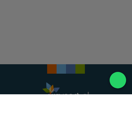
Landelijke uitvaartonderneming. Al meer dan 20
jaar uw vertrouwde partner voor een waardig
afscheid.