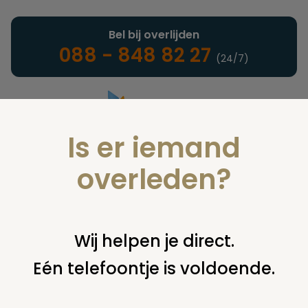
Bel bij overlijden
088 - 848 82 27
(24/7)
Is er iemand
Landelijke uitvaartonderneming
overleden?
Verzekeringen
Wij helpen je direct.
Eén telefoontje is voldoende.
U bent hier:
home
verzekeringen
overige financiering
uit
verzekering
2 oude polissen