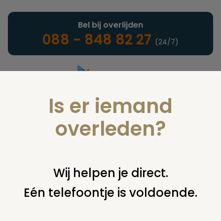
Bel bij overlijden
088 - 848 82 27
(24/7)
Is er iemand
Landelijke uitvaartonderneming
overleden?
Verzekeringen
Wij helpen je direct.
Eén telefoontje is voldoende.
U bent hier:
home
verzekeringen
naturaverzekeringen
klachten
opbaar & eindverzorging kosten