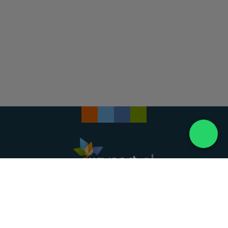
Landelijke uitvaartonderneming. Al meer dan 20
jaar uw vertrouwde partner voor een waardig
afscheid.