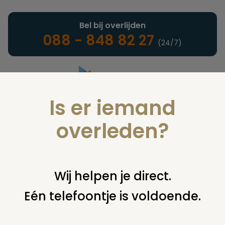
Bel bij overlijden
088 - 848 82 27
(24/7)
Is er iemand
Landelijke uitvaartonderneming
overleden?
Verzekeringen
Wij helpen je direct.
Eén telefoontje is voldoende.
U bent hier:
home
verzekeringen
naturaverzekeringen
dekking
status polis