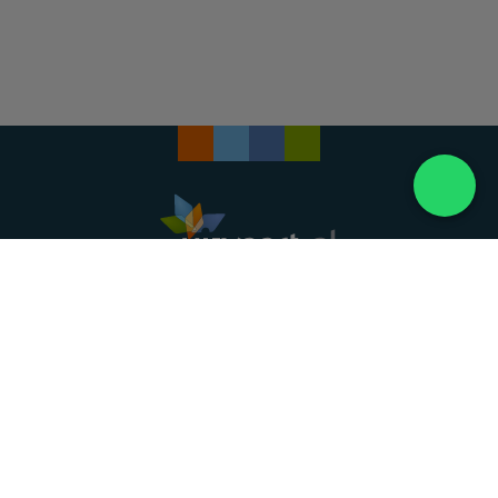
Landelijke uitvaartonderneming. Al meer dan 20
jaar uw vertrouwde partner voor een waardig
afscheid.
088 - 848 82 27
24/7 bereikbaar, dag en nacht