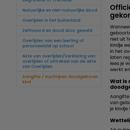
begrafenis of crematie
Offici
Natuurlijke en niet-natuurlijke dood
geko
Overlijden in het buitenland
Wanneer 
Zelfmoord en dood door geweld
geboorte
niet uit
Overlijden van een leerling of
kindje e
personeelslid op school
in het ov
Akte van overlijden/Verklaring van
laten re
overlijden of uittreksel van de akte
lees je 
van Overlijden
werkt en
Aangifte / inschrijven doodgeboren
Wat is 
kind
doodge
Aangifte
van gebo
je kindje
Wettel
Als je ki