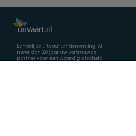
Landelijke uitvaartonderneming. Al
meer dan 20 jaar uw vertrouwde
partner voor een waardig afscheid.
088 - 848 82 27
24/7 bereikbaar, dag en nacht