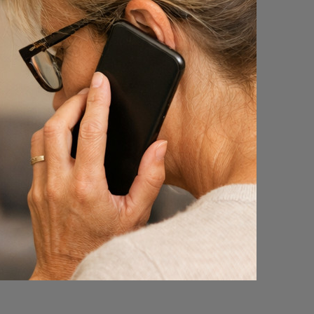
t, dan
 de
n op.
 in te
 is niet
Wlb). In
Bij een
plicht.
eeft geen
elen en