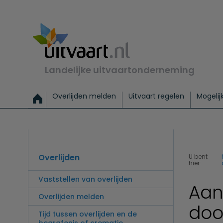
Landelijke uitvaartonderneming
Overlijden melden
Uitvaart regelen
Mogelij
Meld een overlijden
Alles over een uitvaart regelen
Uitvaartmogelijkheden
Uitvaart regelen bij leven
Alle onderwerpen
Wat kost een uitvaart?
Directe hulp bij overlijden
Keuzehulp
Uitvaart laten regelen
Checklist uitvaart 
Directe crem
Vraag
C
Exclusieve uitvaart
Begrafenis Basis
Begrafenis 
Overlijden
U bent
hier:
Vaststellen van overlijden
Aang
Overlijden melden
doo
Tijd tussen overlijden en de