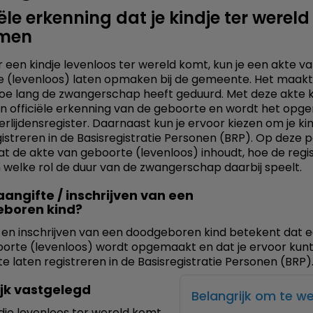
ële erkenning dat je kindje ter wereld 
men
een kindje levenloos ter wereld komt, kun je een akte v
 (levenloos) laten opmaken bij de gemeente. Het maakt 
 hoe lang de zwangerschap heeft geduurd. Met deze akte kr
en officiële erkenning van de geboorte en wordt het op
erlijdensregister. Daarnaast kun je ervoor kiezen om je kin
gistreren in de Basisregistratie Personen (BRP). Op deze 
wat de akte van geboorte (levenloos) inhoudt, hoe de regis
 welke rol de duur van de zwangerschap daarbij speelt.
aangifte / inschrijven van een
boren kind?
 en inschrijven van een doodgeboren kind betekent dat 
orte (levenloos) wordt opgemaakt en dat je ervoor kunt
 te laten registreren in de Basisregistratie Personen (BRP)
ijk vastgelegd
Belangrijk om te w
ndje levenloos ter wereld komt,