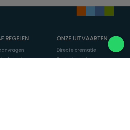
F REGELEN
ONZE UITVAARTEN
 aanvragen
Directe crematie
t uitvaart
Thuisuitvaart
 een uitvaart
Complete uitvaart
bij leven
Exclusieve uitvaart
tvaarten
Begrafenissen
Natuurbegrafenis
ITVAART.NL
Alle uitvaarten
tvaart.nl
t