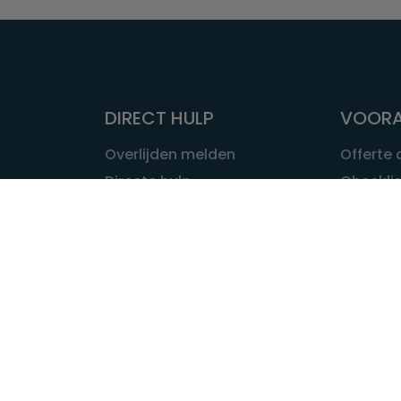
DIRECT HULP
VOORA
Overlijden melden
Offerte
Directe hulp
Checklis
Intakeformulier
Wat kost
Eerste 24 uur
Uitvaart 
Overlijden buitenland
Onze ui
Lokale uitvaart
OVER U
INFORMATIE & ADVIES
Wie is Ui
Infotheek
Contac