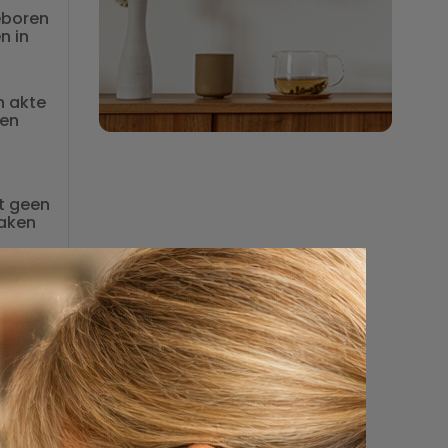
eboren
n in
n akte
en
t geen
aken
 van de
s deze
nderen.