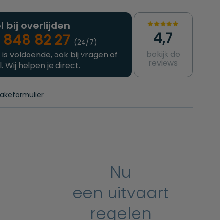
l bij overlijden
4,7
 848 82 27
(24/7)
bekijk de
 is voldoende, ook bij vragen of
reviews
l. Wij helpen je direct.
takeformulier
aanvragen
e crematie
Intakeformulier
Complete uitvaart
Contact
urzame uitvaart
Prijzen crematoria
Nu
een uitvaart
regelen