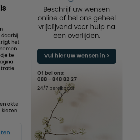
is
Beschrijf uw wensen
online of bel ons geheel
vrijblijvend voor hulp na
an
een overlijden.
daarbij
ijgt het
genomen
dje te
Vul hier uw wensen in
pagina
tratie
Of bel ons:
088 - 848 82 27
24/7 bereikbaar
een akte
 kiezen
.
eten