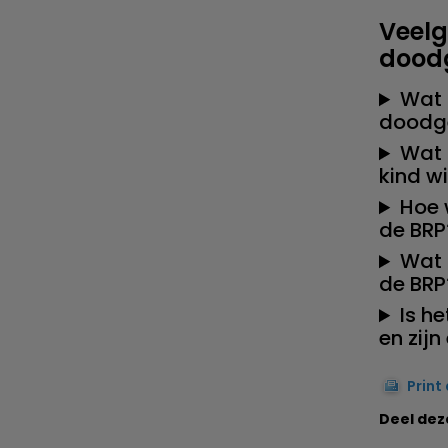
Veelg
dood
Wat 
doodge
Wat 
kind w
Hoe 
de BRP
Wat 
de BRP
Is h
en zijn
Print
Deel dez