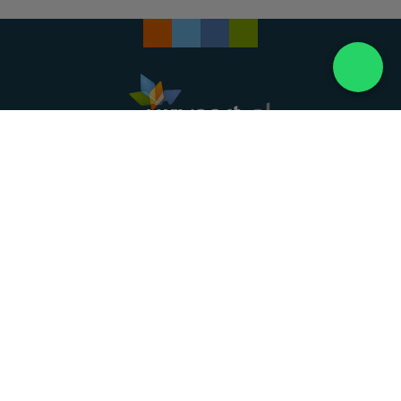
Landelijke uitvaartonderneming. Al meer dan 20
jaar uw vertrouwde partner voor een waardig
afscheid.
088 - 848 82 27
24/7 bereikbaar, dag en nacht
DIRECT HULP
Overlijden melden