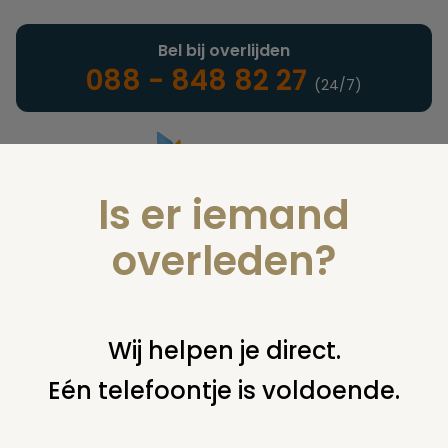
Bel bij overlijden
088 - 848 82 27
(24/7)
Is er iemand
Landelijke uitvaartonderneming
overleden?
De plechtigheid
Wij helpen je direct.
Eén telefoontje is voldoende.
U bent hier:
home
infotheek
alle onderwerpen
de
plechtigheid
roze uitvaart