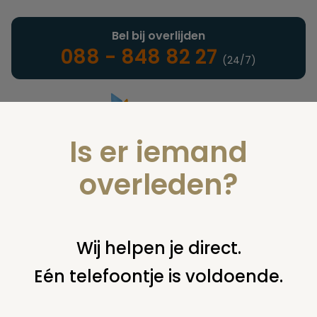
Bel bij overlijden
088 - 848 82 27
(24/7)
Is er iemand
Landelijke uitvaartonderneming
overleden?
Verzekeringen
Wij helpen je direct.
Eén telefoontje is voldoende.
U bent hier:
home
verzekeringen
naturaverzekeringen
waar
verzekerd?
oude uitvaartpolissen