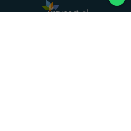
Landelijke uitvaartonderneming. Al meer dan 20
jaar uw vertrouwde partner voor een waardig
afscheid.
088 - 848 82 27
24/7 bereikbaar, dag en nacht
DIRECT HULP
Overlijden melden
Directe hulp
Intakeformulier
Eerste 24 uur