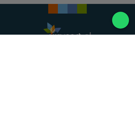
Landelijke uitvaartonderneming. Al meer dan 20
jaar uw vertrouwde partner voor een waardig
afscheid.
088 - 848 82 27
24/7 bereikbaar, dag en nacht
DIRECT HULP
Overlijden melden