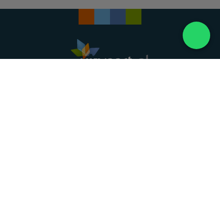
Landelijke uitvaartonderneming. Al meer dan 20
jaar uw vertrouwde partner voor een waardig
afscheid.
088 - 848 82 27
24/7 bereikbaar, dag en nacht
DIRECT HULP
Overlijden melden