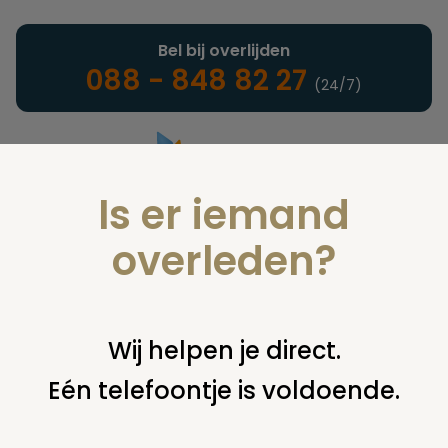
Bel bij overlijden
088 - 848 82 27
(24/7)
Is er iemand
Landelijke uitvaartonderneming
overleden?
Kunst en cultuur
Wij helpen je direct.
Eén telefoontje is voldoende.
U bent hier:
home
infotheek
alle onderwerpen
kunst en
cultuur
die dutch
herdenkingspannen