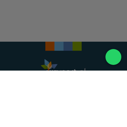
Landelijke uitvaartonderneming. Al meer dan 20
jaar uw vertrouwde partner voor een waardig
afscheid.
088 - 848 82 27
24/7 bereikbaar, dag en nacht