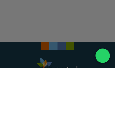
Landelijke uitvaartonderneming. Al meer dan 20
jaar uw vertrouwde partner voor een waardig
afscheid.
088 - 848 82 27
24/7 bereikbaar, dag en nacht