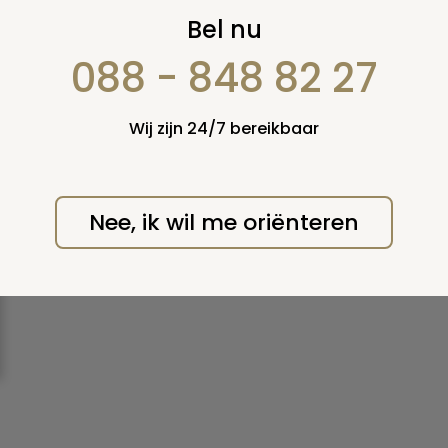
Natuurlijke dood
Bel nu
088 - 848 82 27
Een dood waarbij geen sprake is van geweld of
hulp bij het sterven.
Wij zijn 24/7 bereikbaar
Print deze pagina
Nee, ik wil me oriënteren