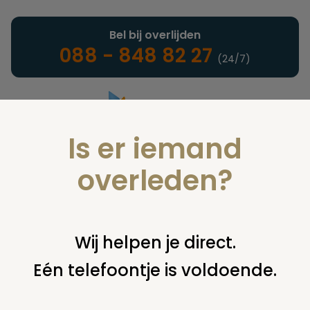
Bel bij overlijden
088 - 848 82 27
(24/7)
Is er iemand
Landelijke uitvaartonderneming
overleden?
Woordenlijst
Wij helpen je direct.
Eén telefoontje is voldoende.
U bent hier:
home
infotheek
woordenlijst
n
natuurlijke
dood