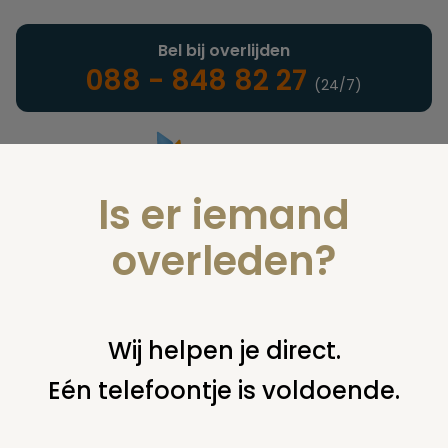
Bel bij overlijden
088 - 848 82 27
(24/7)
Is er iemand
Landelijke uitvaartonderneming
overleden?
Woordenlijst
Wij helpen je direct.
Eén telefoontje is voldoende.
U bent hier:
home
infotheek
woordenlijst
l
lyofilisatie