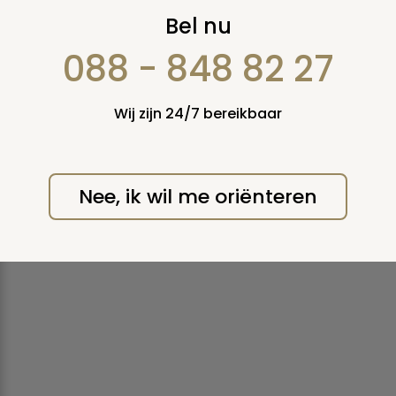
Lijkverstijving of
Bel nu
lijkstijfheid
088 - 848 82 27
Stijfheid van de spieren die enige uren na de dood
begint op te treden en na enkele dagen weer
Wij zijn 24/7 bereikbaar
verdwijnt.
Print deze pagina
Nee, ik wil me oriënteren