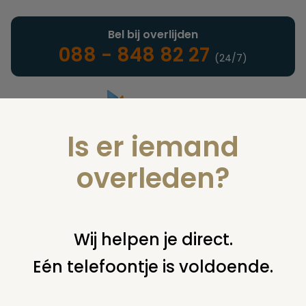
Bel bij overlijden
088 - 848 82 27
(24/7)
Is er iemand
Landelijke uitvaartonderneming
overleden?
Woordenlijst
Wij helpen je direct.
Eén telefoontje is voldoende.
U bent hier:
home
infotheek
woordenlijst
l
lijkverstijving of
lijkstijfheid