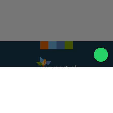
Landelijke uitvaartonderneming. Al meer dan 20
jaar uw vertrouwde partner voor een waardig
afscheid.
088 - 848 82 27
24/7 bereikbaar, dag en nacht