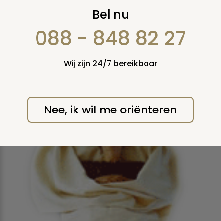
Lijkwade
Bel nu
088 - 848 82 27
Bron: Wikkelgoed.nl
Een kleed of doek waarin de
overledene wordt gehuld. In Nederland mag
zonder kist begraven of gecremeerd worden,
Wij zijn 24/7 bereikbaar
wel moet het lichaam dan aan het zicht
onttrokken worden met behulp van een lijkwade.
Nee, ik wil me oriënteren