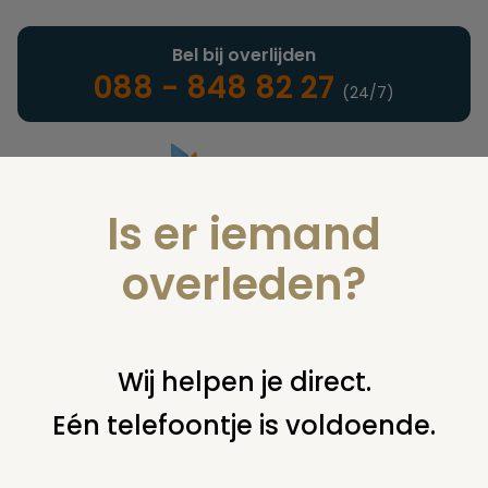
Bel bij overlijden
088 - 848 82 27
(24/7)
Is er iemand
Landelijke uitvaartonderneming
overleden?
Woordenlijst
Wij helpen je direct.
Eén telefoontje is voldoende.
U bent hier:
home
infotheek
woordenlijst
l
lijkwade