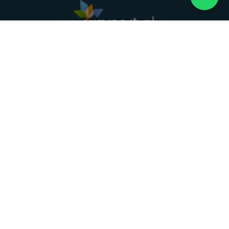
Landelijke uitvaartonderneming. Al meer dan 20
jaar uw vertrouwde partner voor een waardig
afscheid.
088 - 848 82 27
24/7 bereikbaar, dag en nacht
DIRECT HULP
Overlijden melden
Directe hulp
Intakeformulier
Eerste 24 uur