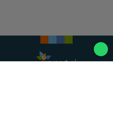
Landelijke uitvaartonderneming. Al meer dan 20
jaar uw vertrouwde partner voor een waardig
afscheid.
088 - 848 82 27
24/7 bereikbaar, dag en nacht