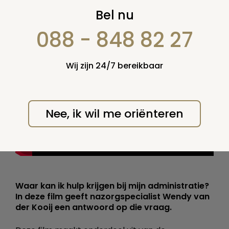
Waar kan ik hulp krijgen bij
Bel nu
mijn administratie?
088 - 848 82 27
Door: Uitvaart
Gepubliceerd: 29 juni 2012
Wij zijn 24/7 bereikbaar
Duur: 0:59
Nee, ik wil me oriënteren
Waar kan ik hulp krijgen bij mijn administratie?
In deze film geeft nazorgspecialist Wendy van
der Kooij een antwoord op die vraag.