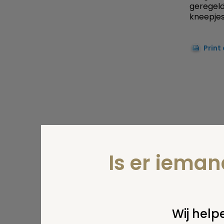
geregeld
kneepjes
Print
Is er iema
Wij helpe