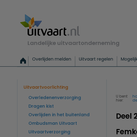
Landelijke uitvaartonderneming
Overlijden melden
Uitvaart regelen
Mogelij
Meld een overlijden
Alles over een uitvaart regelen
Uitvaartmogelijkheden
Uitvaart regelen bij leven
Alle onderwerpen
Wat kost een uitvaart?
Directe hulp bij overlijden
Keuzehulp
Uitvaart laten regelen
Checklist uitvaart 
Directe crem
Vraag
C
Exclusieve uitvaart
Begrafenis Basis
Begrafenis 
Uitvaartvoorlichting
U bent
h
Overledenenverzorging
hier:
de
Dragen kist
Deel 
Overlijden in het buitenland
Ombudsman Uitvaart
Femke
Uitvaartverzorging