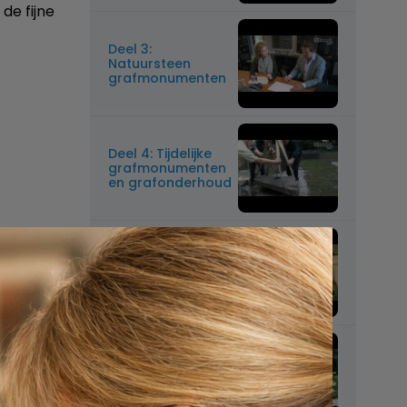
de fijne
Deel 3:
Natuursteen
grafmonumenten
Deel 4: Tijdelijke
grafmonumenten
en grafonderhoud
Deel 5:
Rouwboeketten
voor op het graf
Van wie is de
grafsteen?