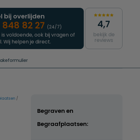
l bij overlijden
4,7
 848 82 27
(24/7)
bekijk de
 is voldoende, ook bij vragen of
reviews
l. Wij helpen je direct.
takeformulier
aanvragen
e crematie
Intakeformulier
Complete uitvaart
Contact
urzame uitvaart
Prijzen crematoria
plaatsen
Begraven en
Begraafplaatsen: