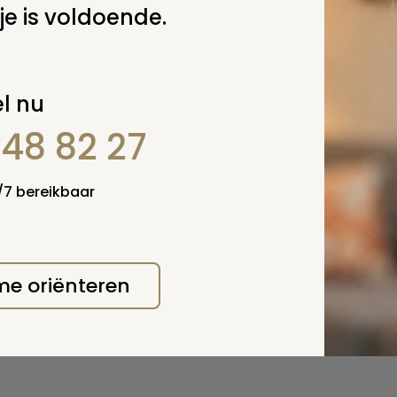
je is voldoende.
l nu
848 82 27
4/7 bereikbaar
 me oriënteren