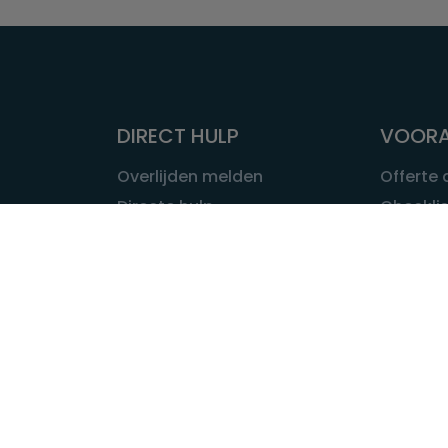
DIRECT HULP
VOORA
Overlijden melden
Offerte
Directe hulp
Checklis
Intakeformulier
Wat kost
Eerste 24 uur
Uitvaart 
Overlijden buitenland
Onze ui
Lokale uitvaart
OVER U
INFORMATIE & ADVIES
Wie is Ui
Infotheek
Contac