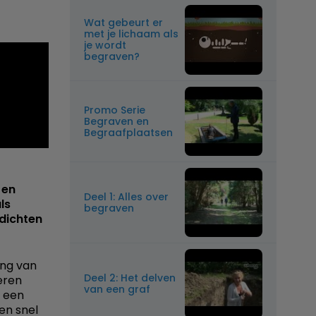
Wat gebeurt er
met je lichaam als
je wordt
begraven?
Promo Serie
Begraven en
Begraafplaatsen
 en
Deel 1: Alles over
ls
begraven
dichten
ing van
Deel 2: Het delven
eren
van een graf
r een
en snel