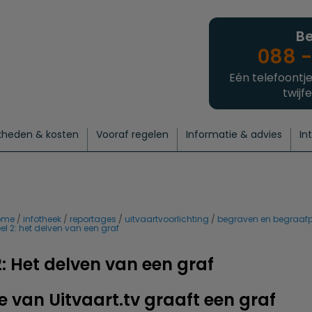
Be
088 -
Eén telefoontje
twijfe
kheden & kosten
Vooraf regelen
Informatie & advies
In
regelen
atie
 onze experts
hecklist uitvaart regelen
Waarom een uitvaart regelen?
Een laatste groet
Crematie regelen
Bedrijvengids
Intakeformulier
Thuisuitvaart crematie
Begrafenis regelen
Nieuws
Wensen vastleggen
Agenda
Offerte 
Intiem
Uitgebreid
Begrafenis Compleet
Natuurbegrafenis
Du
ome
infotheek
reportages
uitvaartvoorlichting
begraven en begraaf
el 2: het delven van een graf
2: Het delven van een graf
 van Uitvaart.tv graaft een graf