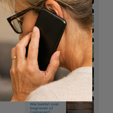
Wat mag mee de
kist in?
Mag je naakt
worden
begraven?
Twee lichamen in
één kist?
Wie beslist over
begraven of
cremeren?