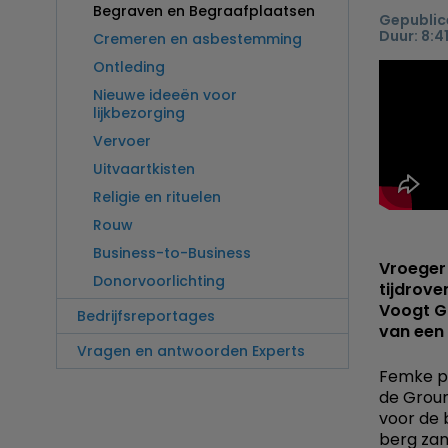
Begraven en Begraafplaatsen
Gepublice
Duur: 8:4
Cremeren en asbestemming
Ontleding
Nieuwe ideeën voor
lijkbezorging
Vervoer
Uitvaartkisten
Religie en rituelen
Rouw
Business-to-Business
Vroeger
Donorvoorlichting
tijdrove
Voogt Gr
Bedrijfsreportages
van een 
Vragen en antwoorden Experts
Femke pr
de Groun
voor de 
berg zan