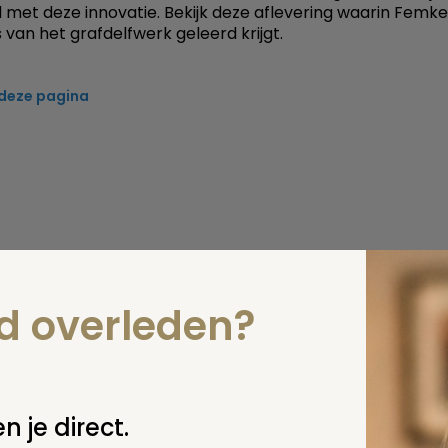
 met deze innovatie. Bekijk deze aflevering waarin Femke 
 van het grafdelfwerk geleerd krijgt.
 deze pagina
nd overleden?
n je direct.