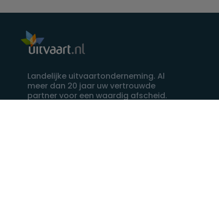
Landelijke uitvaartonderneming. Al
meer dan 20 jaar uw vertrouwde
partner voor een waardig afscheid.
088 - 848 82 27
24/7 bereikbaar, dag en nacht