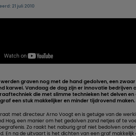
erd: 21 juli 2010
1
 werden graven nog met de hand gedolven, een zwaar
nd karwei. Vandaag de dag zijn er innovatie bedrijven a
aaftechniek die met slimme technieken het delven en 
graf een stuk makkelijker en minder tijdrovend maken.
aat met directeur Arno Voogt en is getuige van de werk
d Hog, een manier om het gedolven zand netjes af te vo
begrafenis. Zo raakt het naburig graf niet bedolven onde
d. En na de uitvaart is het dichten van een graf makkelijk 