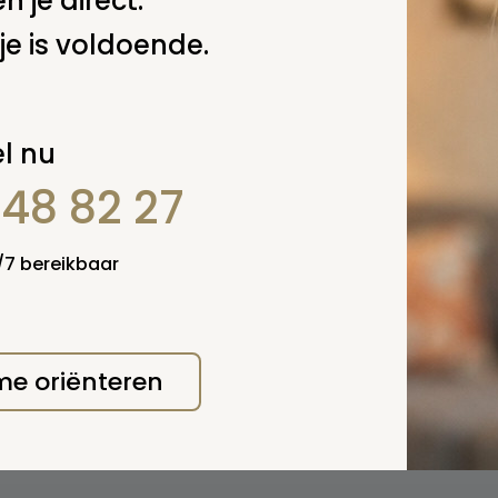
n je direct.
je is voldoende.
l nu
848 82 27
4/7 bereikbaar
 me oriënteren