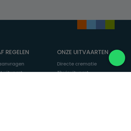
F REGELEN
ONZE UITVAARTEN
 aanvragen
Directe crematie
t uitvaart
Thuisuitvaart
 een uitvaart
Complete uitvaart
bij leven
Exclusieve uitvaart
tvaarten
Begrafenissen
Natuurbegrafenis
ITVAART.NL
Alle uitvaarten
tvaart.nl