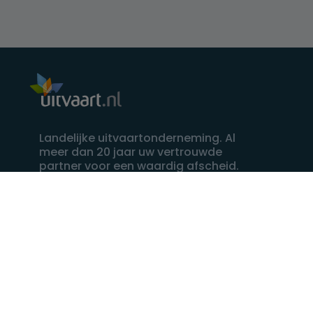
Landelijke uitvaartonderneming. Al
meer dan 20 jaar uw vertrouwde
partner voor een waardig afscheid.
088 - 848 82 27
24/7 bereikbaar, dag en nacht