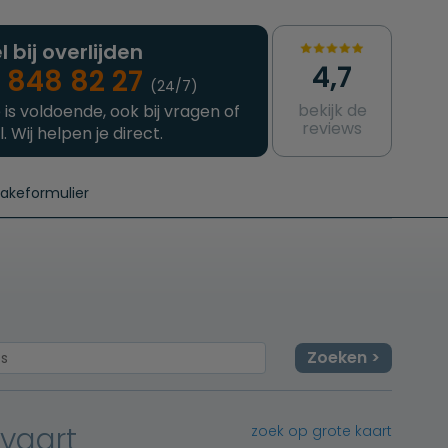
l bij overlijden
4,7
 848 82 27
(24/7)
bekijk de
 is voldoende, ook bij vragen of
reviews
l. Wij helpen je direct.
takeformulier
aanvragen
e crematie
Intakeformulier
Complete uitvaart
Contact
urzame uitvaart
Prijzen crematoria
Zoeken
vaart
zoek op grote kaart