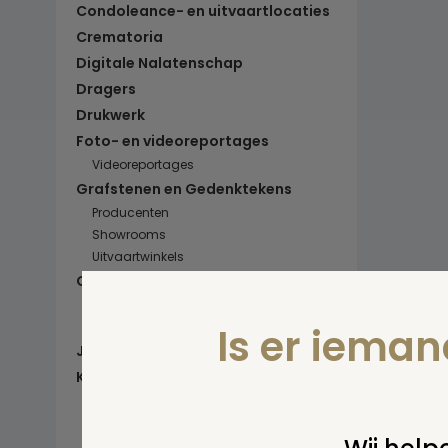
Condoleance- en uitvaartlocaties
Crematoria
Digitale Nalatenschap
Dragers
Drukwerk
Foto- en videoreportages
Videoreportages
Grafstenen en Gedenktekens
Producenten
Showrooms
Uitvaartwinkels
Grafzorg
Grafonderhoud
Grafrechten verlengen
Is er iema
Juridisch advies
Kisten en Lijkwaden
Baby- en kinderkisten
Ecokisten & Doe-het-zelf
Gedecoreerd & beschilderd