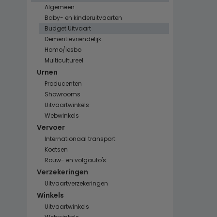
Algemeen
Baby- en kinderuitvaarten
Budget Uitvaart
Dementievriendelijk
Homo/lesbo
Multicultureel
Urnen
Producenten
Showrooms
Uitvaartwinkels
Webwinkels
Vervoer
Internationaal transport
Koetsen
Rouw- en volgauto's
Verzekeringen
Uitvaartverzekeringen
Winkels
Uitvaartwinkels