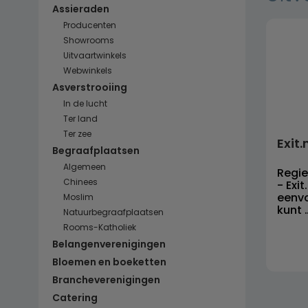
Assieraden
Producenten
Showrooms
Uitvaartwinkels
Webwinkels
Asverstrooiing
In de lucht
Ter land
Ter zee
Exit.
Begraafplaatsen
Algemeen
Regie
Chinees
- Exit
eenvo
Moslim
kunt 
Natuurbegraafplaatsen
Rooms-Katholiek
Belangenverenigingen
Bloemen en boeketten
Brancheverenigingen
Catering