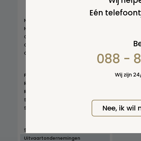
Wij helpe
Lijkwaden
Eén telefoont
Traditionele, moderne en luxe kisten
Nazorg (financieel-administratief)
Notarissen
Ombudsman
Be
Opleidingen
Overledenenverzorging
088 - 
Laatste verzorging
Thanatopraxie
Wij zijn 2
Personeel
Rouwbegeleiding
Rouwcentra
Sponsors
Nee, ik wil
Sprekers en Ritueelbegeleiders
Ritueelbegeleiders
Sprekers
Stervensbegeleiding
Uitvaartondernemingen