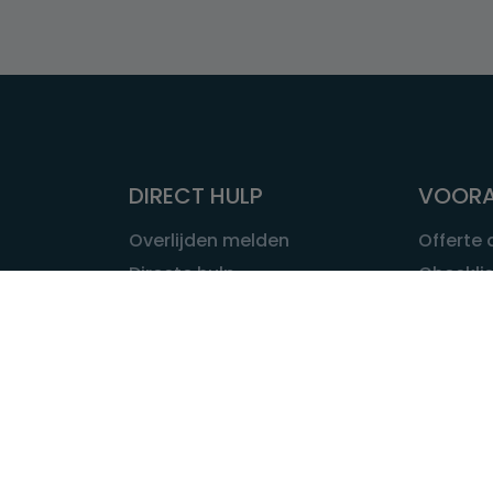
DIRECT HULP
VOORA
Overlijden melden
Offerte
Directe hulp
Checklis
Intakeformulier
Wat kost
Eerste 24 uur
Uitvaart 
Overlijden buitenland
Onze ui
Lokale uitvaart
OVER U
INFORMATIE & ADVIES
Wie is Ui