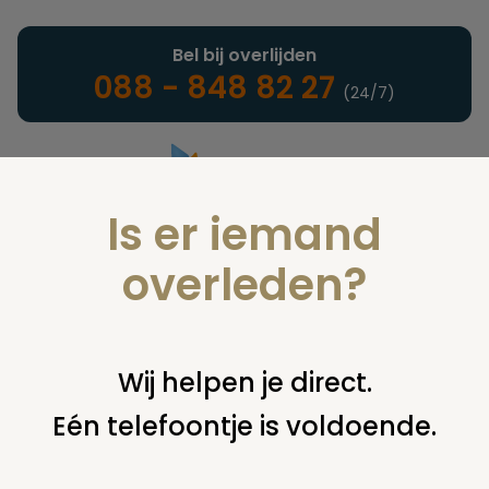
Bel bij overlijden
088 - 848 82 27
(24/7)
Is er iemand
Landelijke uitvaartonderneming
overleden?
Woordenlijst
Wij helpen je direct.
Eén telefoontje is voldoende.
U bent hier:
home
infotheek
woordenlijst
u
uitvaartbus