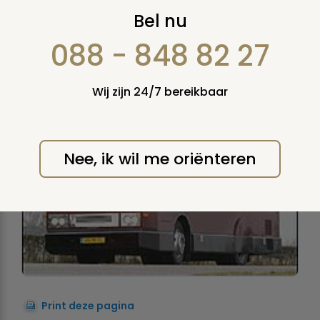
Uitvaartbus
Bel nu
Een tot lijkwagen omgebouwde bus die het
088 - 848 82 27
mogelijk maakt voor nabestaanden om tijdens
de rit naar begraafplaats of crematorium bij de
overledene te blijven.
Wij zijn 24/7 bereikbaar
Nee, ik wil me oriënteren
Print deze pagina