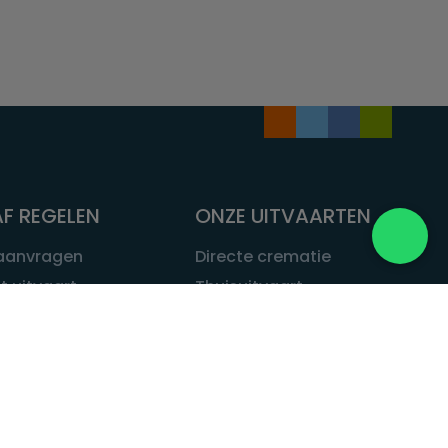
F REGELEN
ONZE UITVAARTEN
 aanvragen
Directe crematie
t uitvaart
Thuisuitvaart
 een uitvaart
Complete uitvaart
bij leven
Exclusieve uitvaart
tvaarten
Begrafenissen
Natuurbegrafenis
ITVAART.NL
Alle uitvaarten