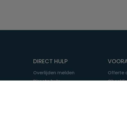
DIRECT HULP
VOORA
Overlijden melden
Offerte
Directe hulp
Checklis
Intakeformulier
Wat kost
Eerste 24 uur
Uitvaart 
Overlijden buitenland
Onze ui
Lokale uitvaart
OVER U