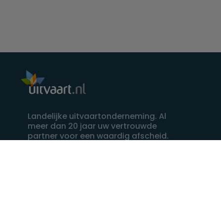
Landelijke uitvaartonderneming. Al
meer dan 20 jaar uw vertrouwde
partner voor een waardig afscheid.
088 - 848 82 27
24/7 bereikbaar, dag en nacht