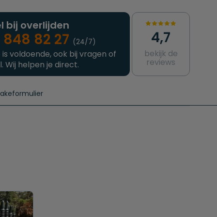
l bij overlijden
4,7
 848 82 27
(24/7)
bekijk de
 is voldoende, ook bij vragen of
reviews
l. Wij helpen je direct.
takeformulier
aanvragen
e crematie
Intakeformulier
Complete uitvaart
Contact
urzame uitvaart
Prijzen crematoria