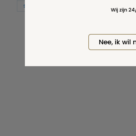
Strooiveld
Wij zijn 2
Nee, ik wil