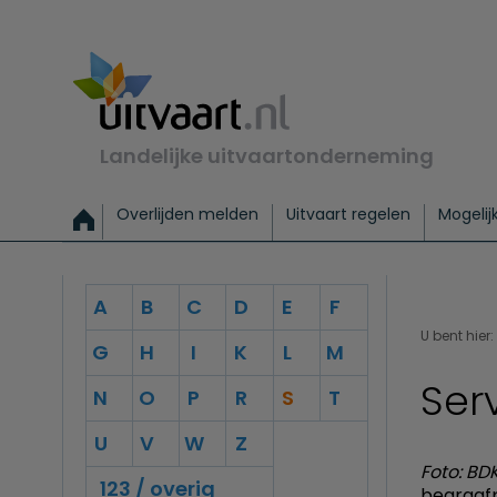
Landelijke uitvaartonderneming
Overlijden melden
Uitvaart regelen
Mogelij
Meld een overlijden
Alles over een uitvaart regelen
Uitvaartmogelijkheden
Uitvaart regelen bij leven
Alle onderwerpen
Wat kost een uitvaart?
Directe hulp bij overlijden
Keuzehulp
Uitvaart laten regelen
Checklist uitvaart 
Directe crem
Vraag
C
A
B
C
D
E
F
Exclusieve uitvaart
Begrafenis Basis
Begrafenis 
U bent hier:
G
H
I
K
L
M
Ser
N
O
P
R
S
T
U
V
W
Z
Foto: BD
123 / overig
begraafp