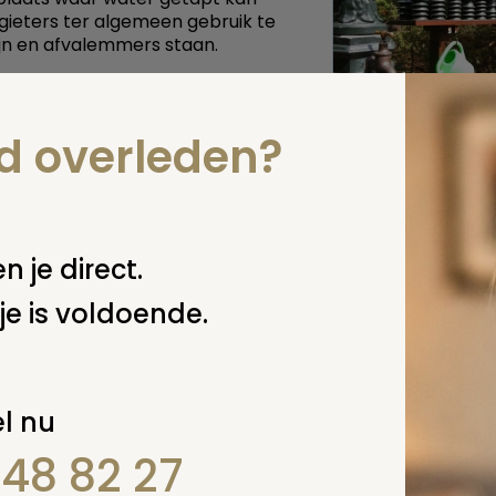
gieters ter algemeen gebruik te
ijn en afvalemmers staan.
 deze pagina
nd overleden?
n je direct.
je is voldoende.
l nu
848 82 27