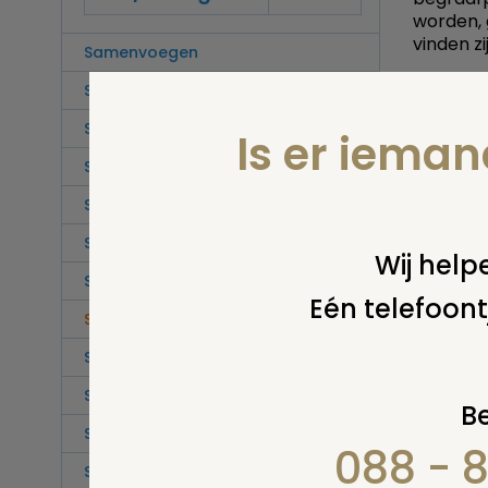
worden, 
vinden z
Samenvoegen
Sarcofaag
Print
Schaduwweduwe
Is er iema
Schijndood
Schouderen
Schudden
Wij helpe
Sectie
Eén telefoont
Servicestation
Sommenverzekering
Stappenplan
Be
Stèle
088 - 
Stervensbegeleiding