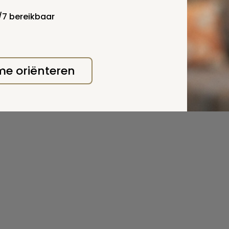
4/7 bereikbaar
 me oriënteren