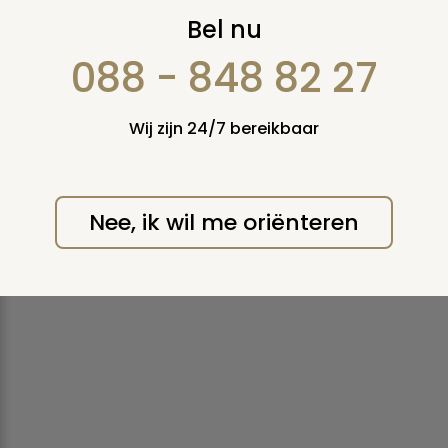
R.I.P.
Bel nu
Afkorting van Requiesca(n)t in Pace, hij (zij)
088 - 848 82 27
ruste(n) in vrede.
Print deze pagina
Wij zijn 24/7 bereikbaar
Nee, ik wil me oriënteren