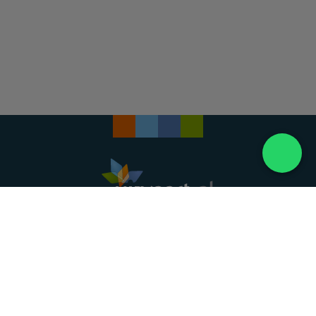
Landelijke uitvaartonderneming. Al meer dan 20
jaar uw vertrouwde partner voor een waardig
afscheid.
088 - 848 82 27
24/7 bereikbaar, dag en nacht