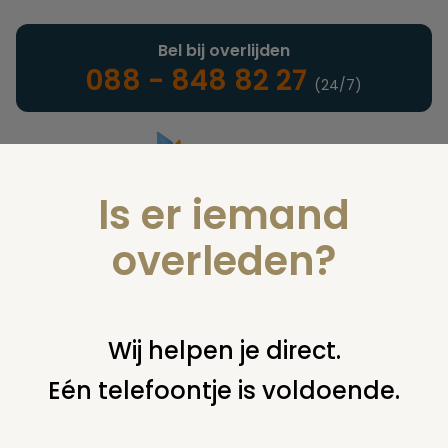
Bel bij overlijden
088 - 848 82 27
(24/7)
Is er iemand
Landelijke uitvaartonderneming
overleden?
Woordenlijst
Wij helpen je direct.
Eén telefoontje is voldoende.
U bent hier:
home
infotheek
woordenlijst
r
r.i.p.