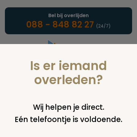
Bel bij overlijden
088 - 848 82 27
(24/7)
Is er iemand
Landelijke uitvaartonderneming
overleden?
Woordenlijst
Wij helpen je direct.
Eén telefoontje is voldoende.
U bent hier:
home
infotheek
woordenlijst
i
identificatie-
steentje