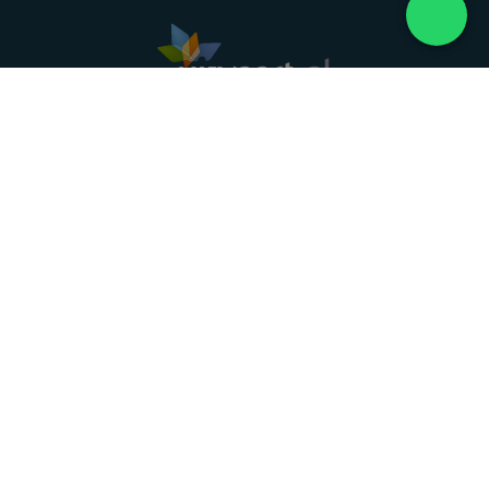
Landelijke uitvaartonderneming. Al meer dan 20
jaar uw vertrouwde partner voor een waardig
afscheid.
088 - 848 82 27
24/7 bereikbaar, dag en nacht
DIRECT HULP
Overlijden melden
Directe hulp
Intakeformulier