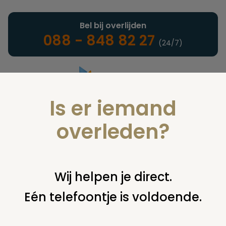
Bel bij overlijden
088 - 848 82 27
(24/7)
Is er iemand
Landelijke uitvaartonderneming
overleden?
Woordenlijst
Wij helpen je direct.
Eén telefoontje is voldoende.
U bent hier:
home
infotheek
woordenlijst
c
cremeren