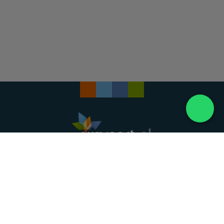
Landelijke uitvaartonderneming. Al meer dan 20
jaar uw vertrouwde partner voor een waardig
afscheid.
088 - 848 82 27
24/7 bereikbaar, dag en nacht