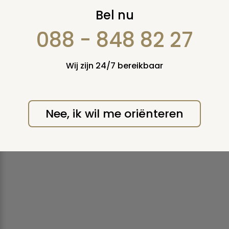
Cremeren
Bel nu
Een lijk verbranden.
088 - 848 82 27
Print deze pagina
Wij zijn 24/7 bereikbaar
Nee, ik wil me oriënteren