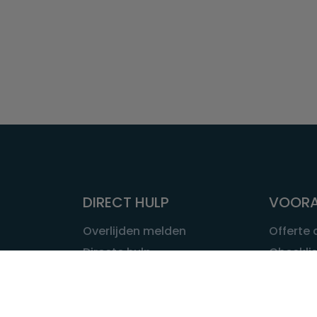
DIRECT HULP
VOORA
Overlijden melden
Offerte
Directe hulp
Checklis
Intakeformulier
Wat kost
Eerste 24 uur
Uitvaart 
Overlijden buitenland
Onze ui