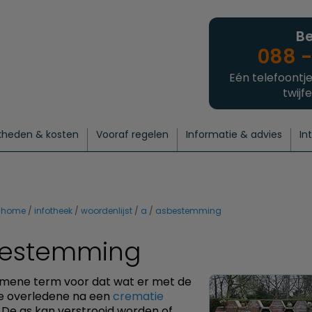
Be
088 -
Eén telefoontje
twijfe
kheden & kosten
Vooraf regelen
Informatie & advies
In
regelen
atie
 onze experts
hecklist uitvaart regelen
Waarom een uitvaart regelen?
Een laatste groet
Crematie regelen
Bedrijvengids
Intakeformulier
Thuisuitvaart crematie
Begrafenis regelen
Nieuws
Wensen vastleggen
Agenda
Offerte 
Intiem
Uitgebreid
Begrafenis Compleet
Natuurbegrafenis
Du
home
infotheek
woordenlijst
a
asbestemming
estemming
mene term voor dat wat er met de
e overledene na een
crematie
 De as kan verstrooid worden of