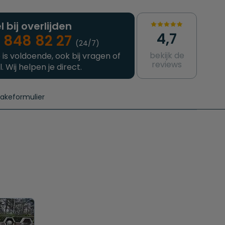
l bij overlijden
4,7
 848 82 27
(24/7)
bekijk de
 is voldoende, ook bij vragen of
reviews
l. Wij helpen je direct.
takeformulier
aanvragen
e crematie
Intakeformulier
Complete uitvaart
Contact
urzame uitvaart
Prijzen crematoria