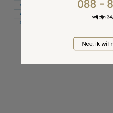
088 - 
Asvuurpijl
Aula
Wij zijn 2
Autopsie
Nee, ik wil