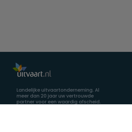
Landelijke uitvaartonderneming. Al
meer dan 20 jaar uw vertrouwde
partner voor een waardig afscheid.
088 - 848 82 27
24/7 bereikbaar, dag en nacht