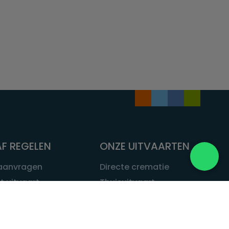
F REGELEN
ONZE UITVAARTEN
 aanvragen
Directe crematie
t uitvaart
Thuisuitvaart
 een uitvaart
Complete uitvaart
bij leven
Exclusieve uitvaart
tvaarten
Begrafenissen