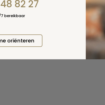
848 82 27
4/7 bereikbaar
 me oriënteren