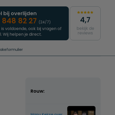
l bij overlijden
4,7
 848 82 27
(24/7)
bekijk de
 is voldoende, ook bij vragen of
reviews
l. Wij helpen je direct.
takeformulier
aanvragen
e crematie
Intakeformulier
Complete uitvaart
Contact
urzame uitvaart
Prijzen crematoria
Rouw:
Manu Keirse over