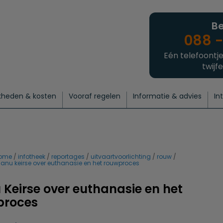
Be
088 -
Eén telefoontje
twijfe
kheden & kosten
Vooraf regelen
Informatie & advies
In
regelen
atie
 onze experts
hecklist uitvaart regelen
Waarom een uitvaart regelen?
Een laatste groet
Crematie regelen
Bedrijvengids
Intakeformulier
Thuisuitvaart crematie
Begrafenis regelen
Nieuws
Wensen vastleggen
Agenda
Offerte 
Intiem
Uitgebreid
Begrafenis Compleet
Natuurbegrafenis
Du
ome
infotheek
reportages
uitvaartvoorlichting
rouw
anu keirse over euthanasie en het rouwproces
Keirse over euthanasie en het
proces