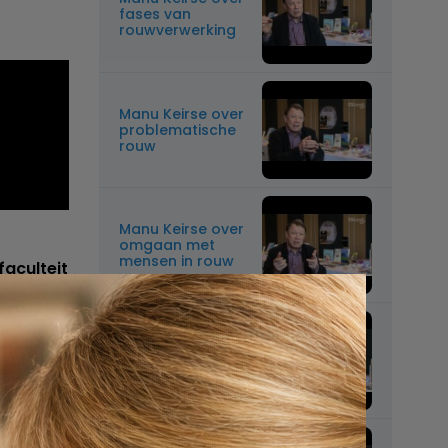
fases van
rouwverwerking
Manu Keirse over
problematische
rouw
Manu Keirse over
omgaan met
mensen in rouw
faculteit
teur van
Manu Keirse over
manier van
sterven en het
rouwproces