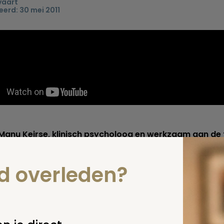
vaart
erd: 30 mei 2011
 Manu Keirse, klinisch psycholoog en werkzaam aan de 
nde van de Katholieke Universiteit Leuven(B.), is
liseerd in het omgaan met verlies en verdriet. Hij is au
lende boeken die betrekking hebben op dit onderwerp.
nd overleden?
lmpje praat prof.dr. Manu Keirse over euthanasie en het
ces.