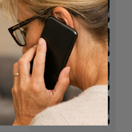
Manu Keirse over
euthanasie en het
rouwproces
Manu Keirse over
het verlies van een
kind
Manu Keirse over
de symptomen
van rouw
Manu Keirse over
kinderen en rouw