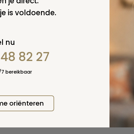
n je direct.
 deze pagina
je is voldoende.
l nu
848 82 27
4/7 bereikbaar
 me oriënteren