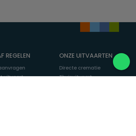
F REGELEN
ONZE UITVAARTEN
 aanvragen
Directe crematie
t uitvaart
Thuisuitvaart
 een uitvaart
Complete uitvaart
bij leven
Exclusieve uitvaart
tvaarten
Begrafenissen
Natuurbegrafenis
ITVAART.NL
Alle uitvaarten
tvaart.nl