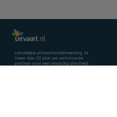
Landelijke uitvaartonderneming. Al
meer dan 20 jaar uw vertrouwde
partner voor een waardig afscheid.
088 - 848 82 27
24/7 bereikbaar, dag en nacht