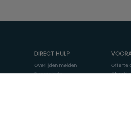
DIRECT HULP
VOORA
Overlijden melden
Offerte
Directe hulp
Checklis
Intakeformulier
Wat kost
Eerste 24 uur
Uitvaart 
Overlijden buitenland
Onze ui
Lokale uitvaart
OVER U
INFORMATIE & ADVIES
Wie is Ui