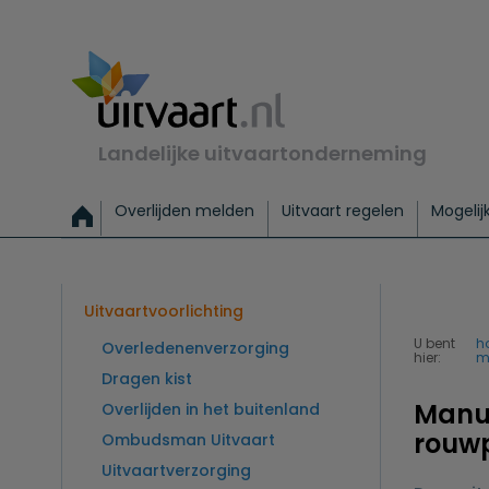
Landelijke uitvaartonderneming
Overlijden melden
Uitvaart regelen
Mogelij
Meld een overlijden
Alles over een uitvaart regelen
Uitvaartmogelijkheden
Uitvaart regelen bij leven
Alle onderwerpen
Wat kost een uitvaart?
Directe hulp bij overlijden
Keuzehulp
Uitvaart laten regelen
Checklist uitvaart 
Directe crem
Vraag
C
Exclusieve uitvaart
Begrafenis Basis
Begrafenis 
Uitvaartvoorlichting
U bent
h
Overledenenverzorging
hier:
m
Dragen kist
Manu 
Overlijden in het buitenland
rouw
Ombudsman Uitvaart
Uitvaartverzorging