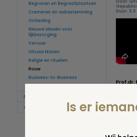
Door: uit
Begraven en Begraafplaatsen
Gepublice
Duur: 3:3
Cremeren en asbestemming
Ontleding
Nieuwe ideeën voor
lijkbezorging
Vervoer
Uitvaartkisten
Religie en rituelen
Rouw
Business-to-Business
Prof.dr.
Donorvoorlichting
geneesku
gespecia
Bedrijfsreportages
verschil
Is er iema
Vragen en antwoorden Experts
In dit fi
rouwpro