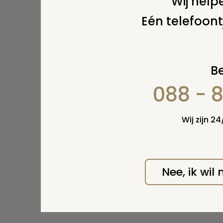
Wij helpe
Print
Eén telefoont
Be
088 - 
Wij zijn 2
Nee, ik wil