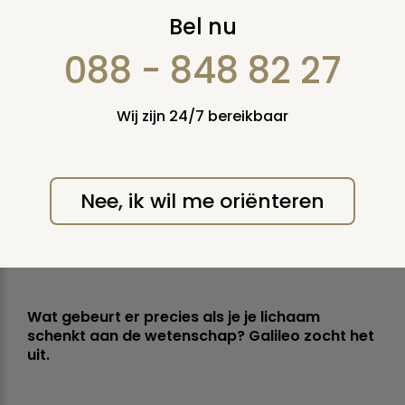
Dit gebeurt er met je lichaam
Bel nu
als je het schenkt
088 - 848 82 27
Door: Galileo
Gepubliceerd: 07 september 2016
Duur: 6:27
Wij zijn 24/7 bereikbaar
Nee, ik wil me oriënteren
Wat gebeurt er precies als je je lichaam
schenkt aan de wetenschap? Galileo zocht het
uit.