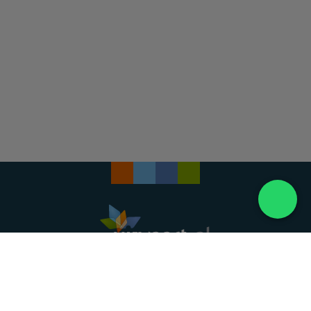
Landelijke uitvaartonderneming. Al meer dan 20
jaar uw vertrouwde partner voor een waardig
afscheid.