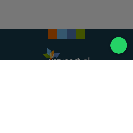
Landelijke uitvaartonderneming. Al meer dan 20
jaar uw vertrouwde partner voor een waardig
afscheid.
088 - 848 82 27
24/7 bereikbaar, dag en nacht