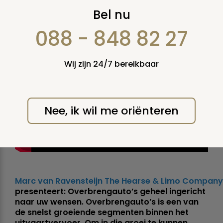
Film overbrengauto’s Hearse &
Bel nu
Limo Company
088 - 848 82 27
Door: Uitvaart.TV
Gepubliceerd: 20 21-0
Wij zijn 24/7 bereikbaar
Duur: 3:15
Nee, ik wil me oriënteren
Marc van Ravensteijn The Hearse & Limo Company
presenteert: Overbrengauto’s geheel ingericht
naar uw wensen. Overbrengauto’s is een van
de snelst groeiende segmenten binnen het
uitvaartvervoer. Om in die groei te kunnen