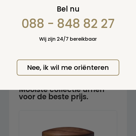
Zoek op:
Bel nu
en/of:
088 - 848 82 27
Zoeken
Wij zijn 24/7 bereikbaar
Terug naar overzicht
Nee, ik wil me oriënteren
Urnenwinkel.nl
Mooiste collectie urnen
voor de beste prijs.