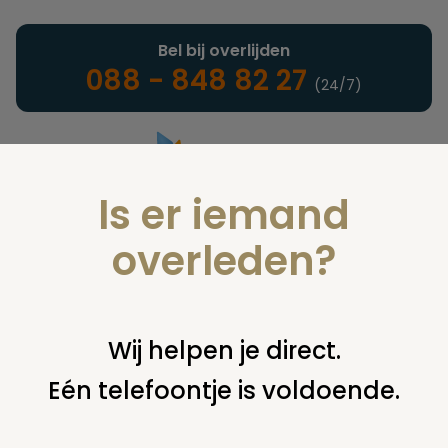
Bel bij overlijden
088 - 848 82 27
(24/7)
Is er iemand
Landelijke uitvaartonderneming
overleden?
Vind een onderneming of
Wij helpen je direct.
instelling
Eén telefoontje is voldoende.