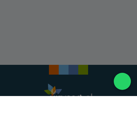
Landelijke uitvaartonderneming. Al meer dan 20
jaar uw vertrouwde partner voor een waardig
afscheid.