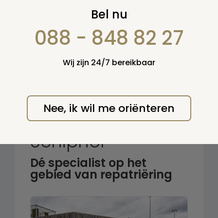
Zoek op:
Bel nu
en/of:
088 - 848 82 27
Zoeken
Wij zijn 24/7 bereikbaar
Terug naar overzicht
Nee, ik wil me oriënteren
Mortuarium
Schiphol
Dé specialist op het
gebied van repatriëring