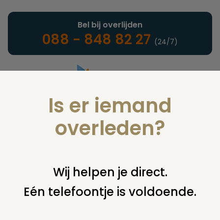
Bel bij overlijden
088 - 848 82 27
(24/7)
Is er iemand
Landelijke uitvaartonderneming
overleden?
Vind een onderneming of
Wij helpen je direct.
instelling
Eén telefoontje is voldoende.