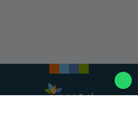
Landelijke uitvaartonderneming. Al meer dan 20
jaar uw vertrouwde partner voor een waardig
afscheid.