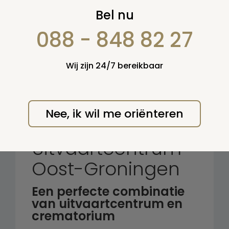
Zoek op:
Bel nu
en/of:
088 - 848 82 27
Zoeken
Wij zijn 24/7 bereikbaar
Terug naar overzicht
Nee, ik wil me oriënteren
Crematorium en
Uitvaartcentrum
Oost-Groningen
Een perfecte combinatie
van uitvaartcentrum en
crematorium