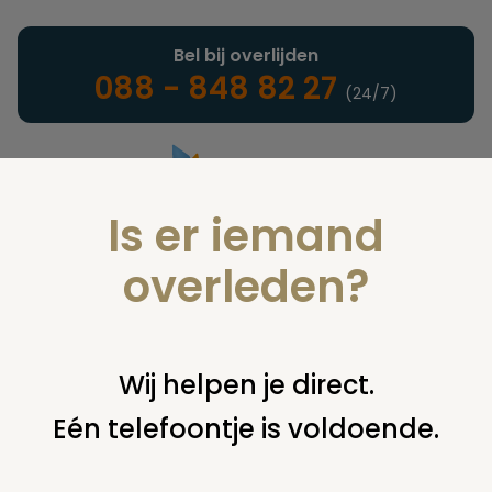
Bel bij overlijden
088 - 848 82 27
(24/7)
Is er iemand
Landelijke uitvaartonderneming
overleden?
Vind een onderneming of
Wij helpen je direct.
instelling
Eén telefoontje is voldoende.