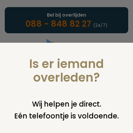
Bel bij overlijden
088 - 848 82 27
(24/7)
Is er iemand
Landelijke uitvaartonderneming
overleden?
Vind een onderneming of
Wij helpen je direct.
instelling
Eén telefoontje is voldoende.