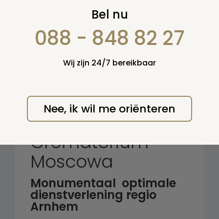
Zoek op:
Bel nu
en/of:
088 - 848 82 27
Zoeken
Wij zijn 24/7 bereikbaar
Terug naar overzicht
Nee, ik wil me oriënteren
Begraafplaats &
Crematorium
Moscowa
Monumentaal  optimale
dienstverlening regio
Arnhem