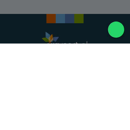
Landelijke uitvaartonderneming. Al meer dan 20
jaar uw vertrouwde partner voor een waardig
afscheid.
088 - 848 82 27
24/7 bereikbaar, dag en nacht
DIRECT HULP