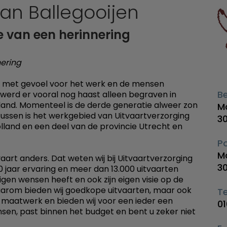
Van Ballegooijen
e van een herinnering
ering
den met gevoel voor het werk en de mensen
B
werd er vooral nog haast alleen begraven in
land. Momenteel is de derde generatie alweer zon
M
tussen is het werkgebied van Uitvaartverzorging
3
olland en een deel van de provincie Utrecht en
P
M
vaart anders. Dat weten wij bij Uitvaartverzorging
3
0 jaar ervaring en meer dan 13.000 uitvaarten
igen wensen heeft en ook zijn eigen visie op de
. Daarom bieden wij goedkope uitvaarten, maar ook
Te
art maatwerk en bieden wij voor een ieder een
0
sen, past binnen het budget en bent u zeker niet