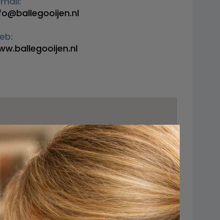
mail:
fo@ballegooijen.nl
eb:
w.ballegooijen.nl