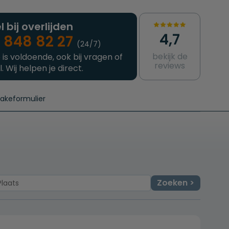
l bij overlijden
4,7
 848 82 27
(24/7)
bekijk de
 is voldoende, ook bij vragen of
reviews
l. Wij helpen je direct.
takeformulier
aanvragen
e crematie
Intakeformulier
Complete uitvaart
Contact
urzame uitvaart
Prijzen crematoria
Zoeken