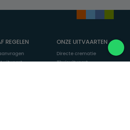
F REGELEN
ONZE UITVAARTEN
 aanvragen
Directe crematie
t uitvaart
Thuisuitvaart
 een uitvaart
Complete uitvaart
bij leven
Exclusieve uitvaart
tvaarten
Begrafenissen
Natuurbegrafenis
ITVAART.NL
Alle uitvaarten
tvaart.nl
t