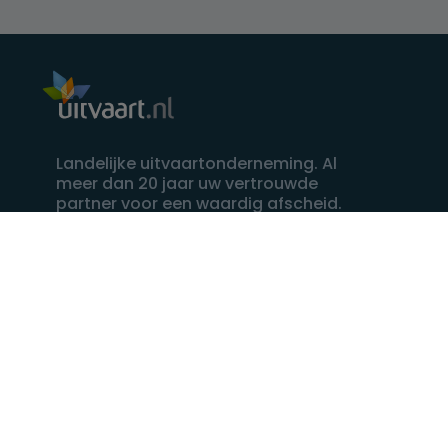
Landelijke uitvaartonderneming. Al
meer dan 20 jaar uw vertrouwde
partner voor een waardig afscheid.
088 - 848 82 27
24/7 bereikbaar, dag en nacht