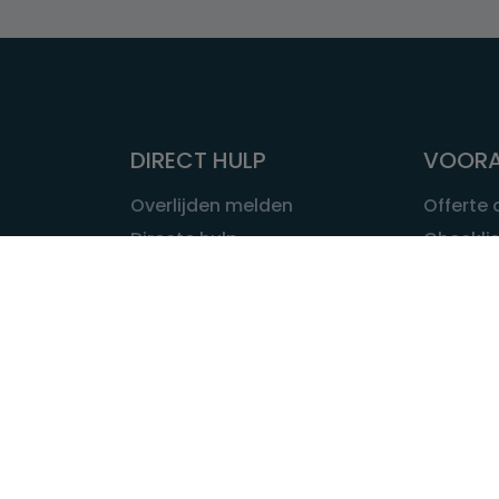
DIRECT HULP
VOORA
Overlijden melden
Offerte
Directe hulp
Checklis
Intakeformulier
Wat kost
Eerste 24 uur
Uitvaart 
Overlijden buitenland
Onze ui
Lokale uitvaart
OVER U
INFORMATIE & ADVIES
Wie is Ui
Infotheek
Contac