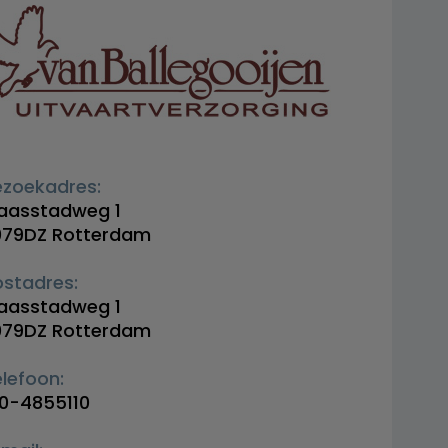
ezoekadres:
aasstadweg 1
079DZ Rotterdam
ostadres:
aasstadweg 1
079DZ Rotterdam
lefoon:
10-4855110