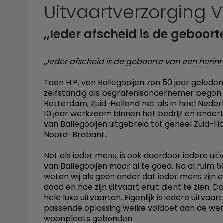
Uitvaartverzorging 
,,Ieder afscheid is de geboort
,,Ieder afscheid is de geboorte van een herinn
Toen H.P. van Ballegooijen zon 50 jaar gele
zelfstandig als begrafenisondernemer begon 
Rotterdam, Zuid-Holland net als in heel Neder
10 jaar werkzaam binnen het bedrijf en onder
van Ballegooijen uitgebreid tot geheel Zuid-H
Noord-Brabant.
Net als ieder mens, is ook daardoor iedere uit
van Ballegooijen maar al te goed. Na al ruim 5
weten wij als geen ander dat ieder mens zijn e
dood en hoe zijn uitvaart eruit dient te zien
hele luxe uitvaarten. Eigenlijk is iedere uitva
passende oplossing welke voldoet aan de wen
woonplaats gebonden.