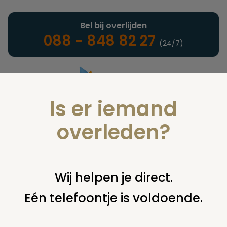
Bel bij overlijden
088 - 848 82 27
(24/7)
Is er iemand
Landelijke uitvaartonderneming
overleden?
Vind een onderneming of
Wij helpen je direct.
instelling
Eén telefoontje is voldoende.