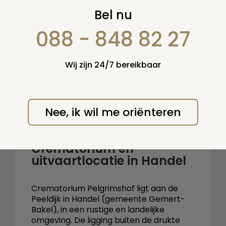
Zoek op:
Bel nu
en/of:
088 - 848 82 27
Zoeken
Wij zijn 24/7 bereikbaar
Terug naar overzicht
Nee, ik wil me oriënteren
Pelgrimshof
Crematorium en
uitvaartlocatie in Handel
Crematorium Pelgrimshof ligt aan de
Peeldijk in Handel (gemeente Gemert-
Bakel), in een rustige en landelijke
omgeving. De ligging buiten de drukte