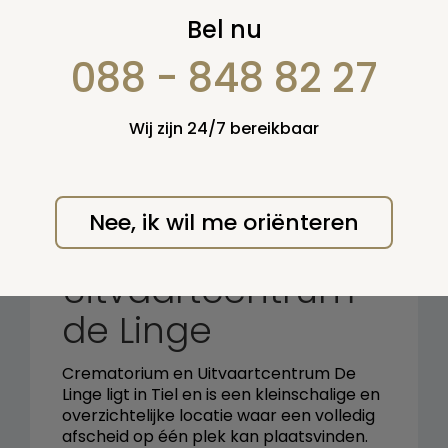
Zoek op:
Bel nu
en/of:
088 - 848 82 27
Zoeken
Wij zijn 24/7 bereikbaar
Terug naar overzicht
Nee, ik wil me oriënteren
Crematorium en
Uitvaartcentrum
de Linge
Crematorium en Uitvaartcentrum De
Linge ligt in Tiel en is een kleinschalige en
overzichtelijke locatie waar een volledig
afscheid op één plek kan plaatsvinden.