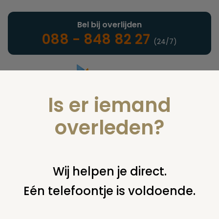
Bel bij overlijden
088 - 848 82 27
(24/7)
Is er iemand
Landelijke uitvaartonderneming
overleden?
Vind een onderneming of
Wij helpen je direct.
instelling
Eén telefoontje is voldoende.