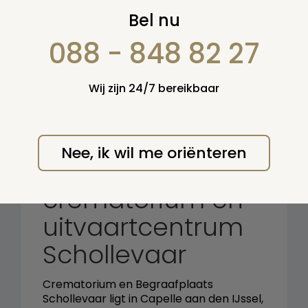
Zoek op:
Bel nu
en/of:
088 - 848 82 27
Zoeken
Wij zijn 24/7 bereikbaar
Terug naar overzicht
Nee, ik wil me oriënteren
Begraafplaats,
crematorium en
uitvaartcentrum
Schollevaar
Crematorium en Begraafplaats
Schollevaar ligt in Capelle aan den IJssel,