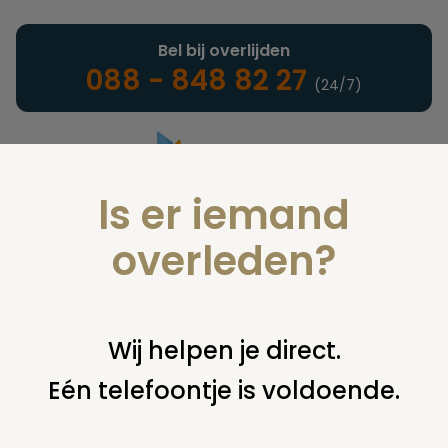
Bel bij overlijden
088 - 848 82 27
(24/7)
Is er iemand
Landelijke uitvaartonderneming
overleden?
Vind een onderneming of
Wij helpen je direct.
instelling
Eén telefoontje is voldoende.