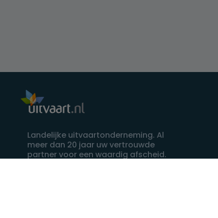
Landelijke uitvaartonderneming. Al
meer dan 20 jaar uw vertrouwde
partner voor een waardig afscheid.
088 - 848 82 27
24/7 bereikbaar, dag en nacht