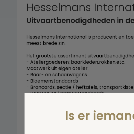
Hesselmans Internat
Uitvaartbenodigdheden in de
Hesselmans International is producent en to
meest brede zin.
Het grootste assortiment uitvaartbenodigdhe
- Ateliergoederen: baarkleden,rokken,etc.
Maatwerk uit eigen atelier.
- Baar- en schaarwagens
- Bloemenstandaards
- Brancards, sectie / heftafels, transportkist
- Kaarsen en kaarsenstandaards
- Condoleanceregisters en kruizen
- Koelingen voor thuis en in mortuaria
Is er iema
- Rouwschermen
- Verzorgingsartikelen
- Diversen o.a. draadloze geluidsapparatuur,
lezenaars, grafliften, sierradendoosjes etc.....