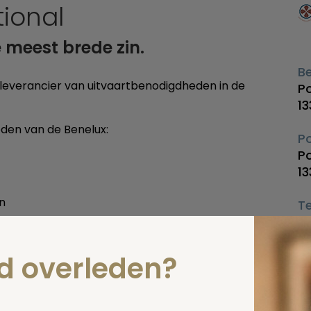
ional
 meest brede zin.
B
eleverancier van uitvaartbenodigdheden in de
P
1
den van de Benelux:
P
P
1
en
Te
0
E-
nd overleden?
i
W