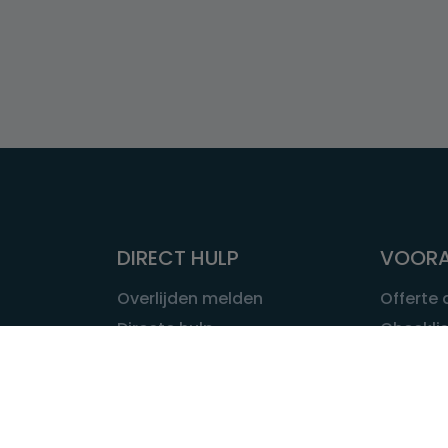
DIRECT HULP
VOORA
Overlijden melden
Offerte
Directe hulp
Checklis
Intakeformulier
Wat kost
Eerste 24 uur
Uitvaart 
Overlijden buitenland
Onze ui