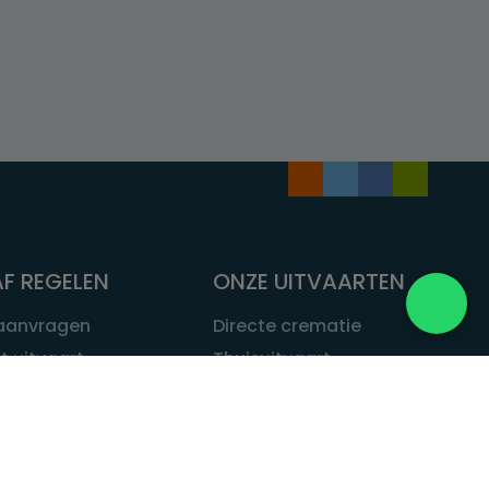
F REGELEN
ONZE UITVAARTEN
 aanvragen
Directe crematie
t uitvaart
Thuisuitvaart
 een uitvaart
Complete uitvaart
bij leven
Exclusieve uitvaart
tvaarten
Begrafenissen