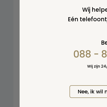
Wij helpe
Video Hesselmans International
Eén telefoont
Be
088 - 
Wij zijn 2
Nee, ik wil