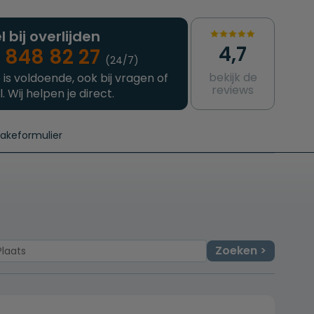
l bij overlijden
4,7
 848 82 27
(24/7)
bekijk de
 is voldoende, ook bij vragen of
reviews
l. Wij helpen je direct.
takeformulier
aanvragen
e crematie
Intakeformulier
Complete uitvaart
Contact
urzame uitvaart
Prijzen crematoria
Zoeken