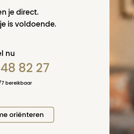
w
n je direct.
je is voldoende.
l nu
848 82 27
4/7 bereikbaar
 me oriënteren