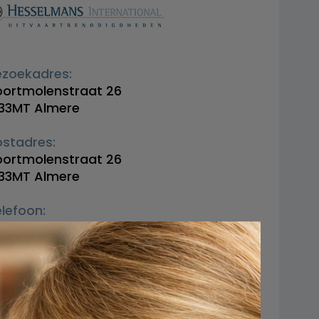
ezoekadres:
oortmolenstraat 26
333MT Almere
ostadres:
oortmolenstraat 26
333MT Almere
lefoon:
36-5290575
mail:
nfo@hesselmans.nl
eb: