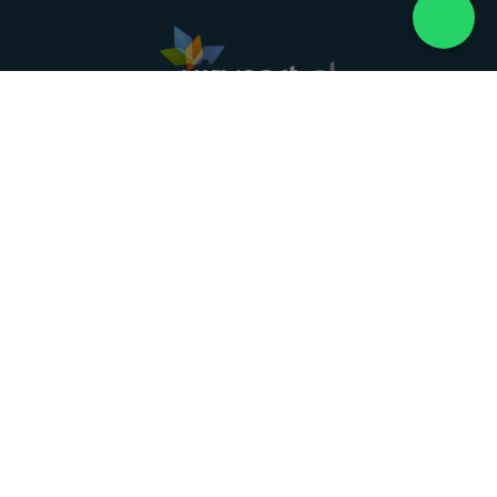
Landelijke uitvaartonderneming. Al meer dan 20
jaar uw vertrouwde partner voor een waardig
afscheid.
088 - 848 82 27
24/7 bereikbaar, dag en nacht
DIRECT HULP
Overlijden melden
Directe hulp
Intakeformulier