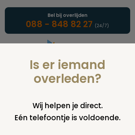
Bel bij overlijden
088 - 848 82 27
(24/7)
Is er iemand
Landelijke uitvaartonderneming
overleden?
Vind een onderneming of
Wij helpen je direct.
instelling
Eén telefoontje is voldoende.