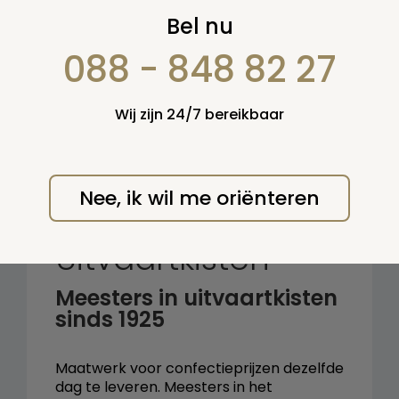
Zoek op:
Bel nu
en/of:
088 - 848 82 27
Zoeken
Wij zijn 24/7 bereikbaar
Terug naar overzicht
Nee, ik wil me oriënteren
Van Wijk
Uitvaartkisten
Meesters in uitvaartkisten
sinds 1925
Maatwerk voor confectieprijzen dezelfde
dag te leveren. Meesters in het