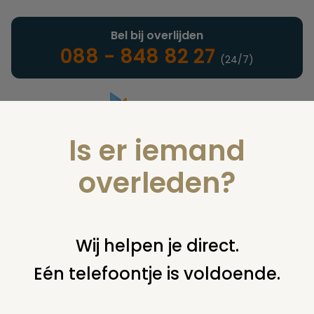
Bel bij overlijden
088 - 848 82 27
(24/7)
Is er iemand
Landelijke uitvaartonderneming
overleden?
Vind een onderneming of
Wij helpen je direct.
instelling
Eén telefoontje is voldoende.