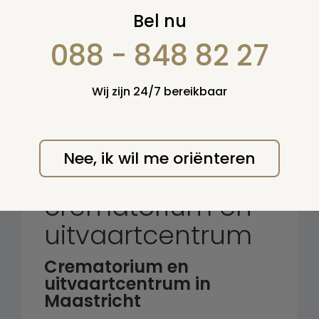
Zoek op:
Bel nu
en/of:
088 - 848 82 27
Zoeken
Wij zijn 24/7 bereikbaar
Terug naar overzicht
Nee, ik wil me oriënteren
La Grande Suisse:
crematorium en
uitvaartcentrum
Crematorium en
uitvaartcentrum in
Maastricht