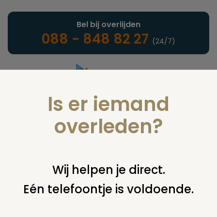
Bel bij overlijden
088 - 848 82 27
(24/7)
Is er iemand
Landelijke uitvaartonderneming
overleden?
Vind een onderneming of
Wij helpen je direct.
instelling
Eén telefoontje is voldoende.