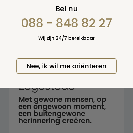
Zoek op:
Bel nu
en/of:
088 - 848 82 27
Zoeken
Wij zijn 24/7 bereikbaar
Terug naar overzicht
Nee, ik wil me oriënteren
Crematorium
Zegestede
Met gewone mensen, op
een ongewoon moment,
een buitengewone
herinnering creëren.