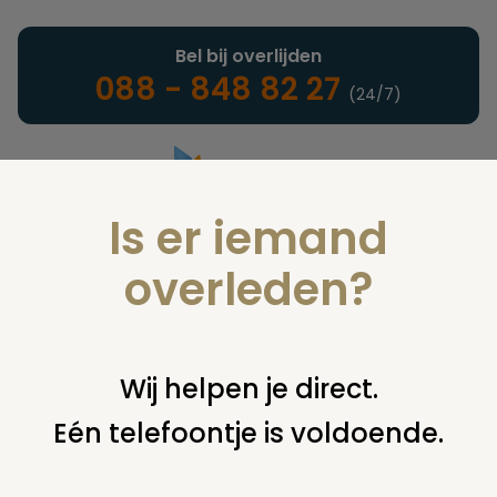
Bel bij overlijden
088 - 848 82 27
(24/7)
Is er iemand
Landelijke uitvaartonderneming
overleden?
Vind een onderneming of
Wij helpen je direct.
instelling
Eén telefoontje is voldoende.