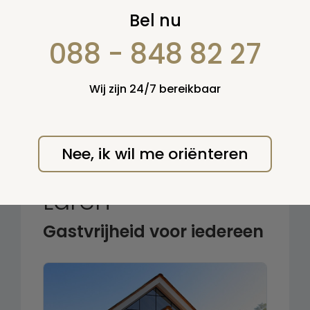
Zoek op:
Bel nu
en/of:
088 - 848 82 27
Zoeken
Wij zijn 24/7 bereikbaar
Terug naar overzicht
Nee, ik wil me oriënteren
Crematorium
Laren
Gastvrijheid voor iedereen