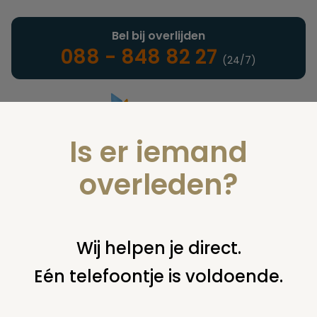
Bel bij overlijden
088 - 848 82 27
(24/7)
Is er iemand
Landelijke uitvaartonderneming
overleden?
Vind een onderneming of
Wij helpen je direct.
instelling
Eén telefoontje is voldoende.