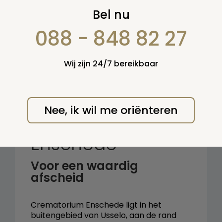
Zoek op:
Bel nu
en/of:
088 - 848 82 27
Zoeken
Wij zijn 24/7 bereikbaar
Terug naar overzicht
Nee, ik wil me oriënteren
Crematorium
Enschede
Voor een waardig
afscheid
Crematorium Enschede ligt in het
buitengebied van Usselo, aan de rand